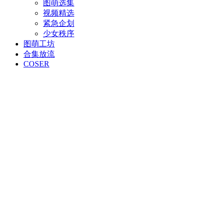
图萌选集
视频精选
紧急企划
少女秩序
图萌工坊
合集放流
COSER