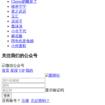
Cheese奶酪坏了
桜井宁宁
星之迟迟
玉汇
凉凉子
蠢沫沫
小仓千代
麻花酱
阿包也是兔娘
小何童鞋
关注我们的公众号
首页
发现
VIP
我的
显示验证码
没有账号？
注册
忘记密码？