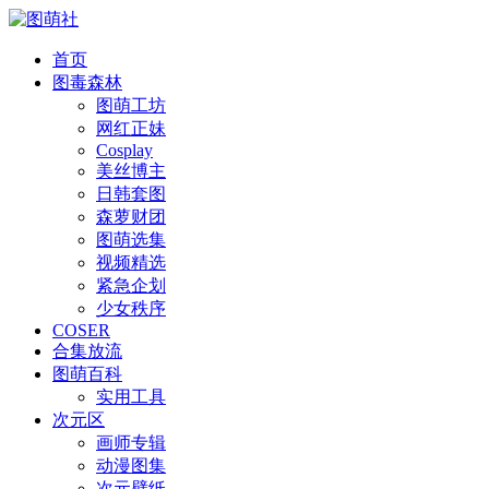
首页
图毒森林
图萌工坊
网红正妹
Cosplay
美丝博主
日韩套图
森萝财团
图萌选集
视频精选
紧急企划
少女秩序
COSER
合集放流
图萌百科
实用工具
次元区
画师专辑
动漫图集
次元壁纸