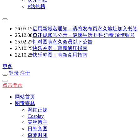
P站热榜
26.05.15
启用新域名通知 – 请将发布页永久地址加入书签
25.12.08
💥违规账号公示 – 健康生活 理性消费 珍惜账号
25.02.27
针对图萌永久会员以下公告
22.10.25
快乐冲图：萌新解压指南
22.10.25
快乐冲图：萌新食用指南
更多
登录
注册
点击登录
网站首页
图毒森林
网红正妹
Cosplay
美丝博主
日韩套图
森萝财团