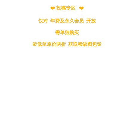
❤️ 投稿专区 ❤️
仅对 年费及永久会员 开放
需单独购买
🌸低至原价两折 获取稀缺图包🌸