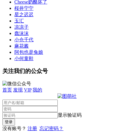
Cheese奶酪坏了
桜井宁宁
星之迟迟
玉汇
凉凉子
蠢沫沫
小仓千代
麻花酱
阿包也是兔娘
小何童鞋
关注我们的公众号
首页
发现
VIP
我的
显示验证码
没有账号？
注册
忘记密码？