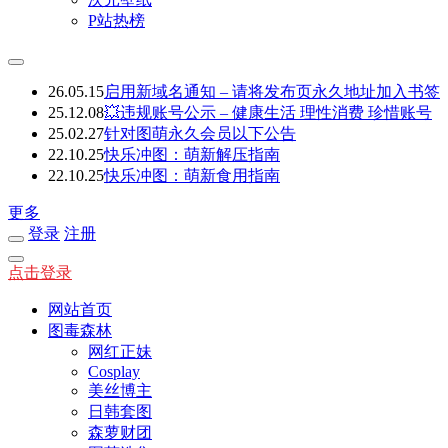
P站热榜
26.05.15
启用新域名通知 – 请将发布页永久地址加入书签
25.12.08
💥违规账号公示 – 健康生活 理性消费 珍惜账号
25.02.27
针对图萌永久会员以下公告
22.10.25
快乐冲图：萌新解压指南
22.10.25
快乐冲图：萌新食用指南
更多
登录
注册
点击登录
网站首页
图毒森林
网红正妹
Cosplay
美丝博主
日韩套图
森萝财团