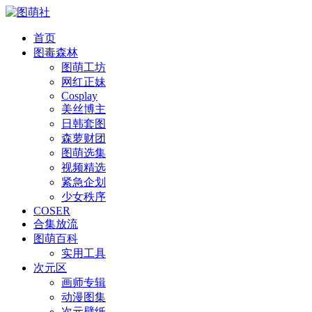
首页
图毒森林
图萌工坊
网红正妹
Cosplay
美丝博主
日韩套图
森萝财团
图萌选集
视频精选
紧急企划
少女秩序
COSER
合集放流
图萌百科
实用工具
次元区
画师专辑
动漫图集
次元壁纸