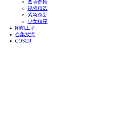
图萌选集
视频精选
紧急企划
少女秩序
图萌工坊
合集放流
COSER