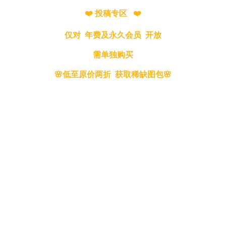
❤️ 投稿专区 ❤️
仅对 年费及永久会员 开放
需单独购买
🌸低至原价两折 获取稀缺图包🌸