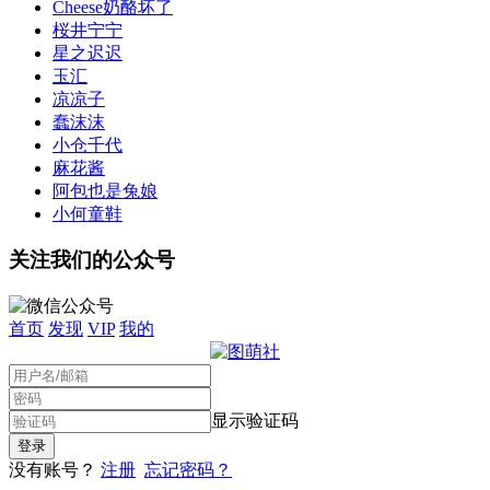
Cheese奶酪坏了
桜井宁宁
星之迟迟
玉汇
凉凉子
蠢沫沫
小仓千代
麻花酱
阿包也是兔娘
小何童鞋
关注我们的公众号
首页
发现
VIP
我的
显示验证码
没有账号？
注册
忘记密码？