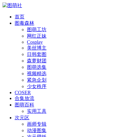
首页
图毒森林
图萌工坊
网红正妹
Cosplay
美丝博主
日韩套图
森萝财团
图萌选集
视频精选
紧急企划
少女秩序
COSER
合集放流
图萌百科
实用工具
次元区
画师专辑
动漫图集
次元壁纸