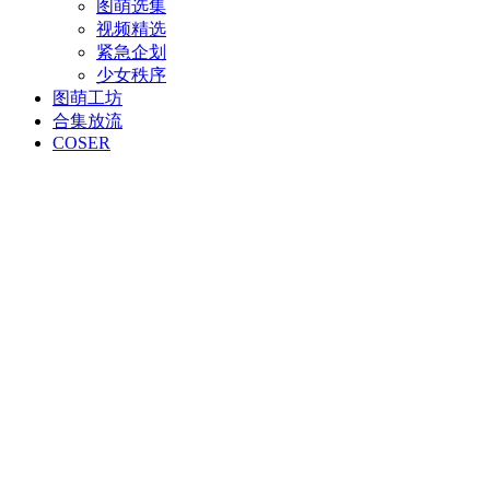
图萌选集
视频精选
紧急企划
少女秩序
图萌工坊
合集放流
COSER