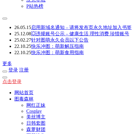
P站热榜
26.05.15
启用新域名通知 – 请将发布页永久地址加入书签
25.12.08
💥违规账号公示 – 健康生活 理性消费 珍惜账号
25.02.27
针对图萌永久会员以下公告
22.10.25
快乐冲图：萌新解压指南
22.10.25
快乐冲图：萌新食用指南
更多
登录
注册
点击登录
网站首页
图毒森林
网红正妹
Cosplay
美丝博主
日韩套图
森萝财团