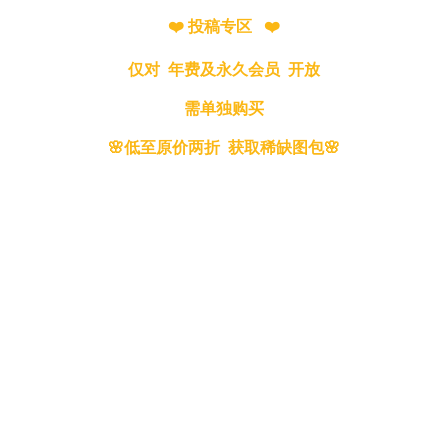
❤️ 投稿专区 ❤️
仅对 年费及永久会员 开放
需单独购买
🌸低至原价两折 获取稀缺图包🌸