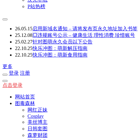
P站热榜
26.05.15
启用新域名通知 – 请将发布页永久地址加入书签
25.12.08
💥违规账号公示 – 健康生活 理性消费 珍惜账号
25.02.27
针对图萌永久会员以下公告
22.10.25
快乐冲图：萌新解压指南
22.10.25
快乐冲图：萌新食用指南
更多
登录
注册
点击登录
网站首页
图毒森林
网红正妹
Cosplay
美丝博主
日韩套图
森萝财团