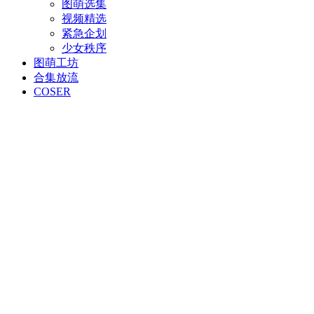
图萌选集
视频精选
紧急企划
少女秩序
图萌工坊
合集放流
COSER