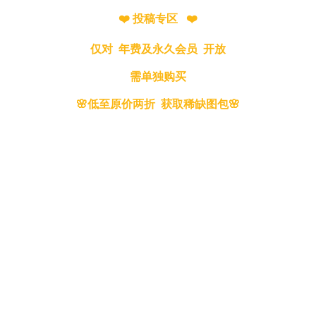
❤️ 投稿专区 ❤️
仅对 年费及永久会员 开放
需单独购买
🌸低至原价两折 获取稀缺图包🌸