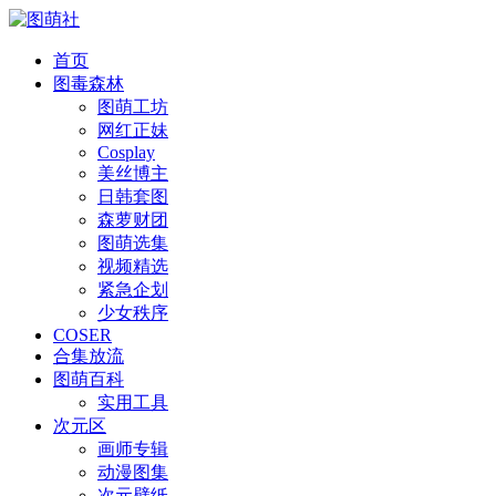
首页
图毒森林
图萌工坊
网红正妹
Cosplay
美丝博主
日韩套图
森萝财团
图萌选集
视频精选
紧急企划
少女秩序
COSER
合集放流
图萌百科
实用工具
次元区
画师专辑
动漫图集
次元壁纸