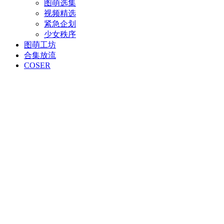
图萌选集
视频精选
紧急企划
少女秩序
图萌工坊
合集放流
COSER