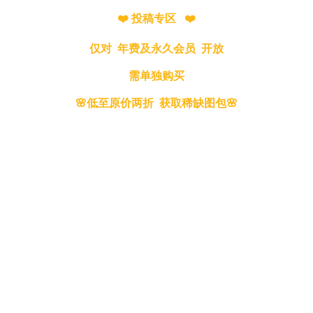
❤️ 投稿专区 ❤️
仅对 年费及永久会员 开放
需单独购买
🌸低至原价两折 获取稀缺图包🌸