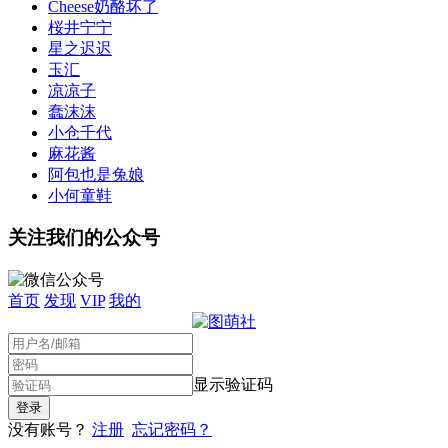
Cheese奶酪坏了
桜井宁宁
星之迟迟
玉汇
凉凉子
蠢沫沫
小仓千代
麻花酱
阿包也是兔娘
小何童鞋
关注我们的公众号
首页
发现
VIP
我的
显示验证码
没有账号？
注册
忘记密码？