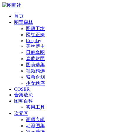
首页
图毒森林
图萌工坊
网红正妹
Cosplay
美丝博主
日韩套图
森萝财团
图萌选集
视频精选
紧急企划
少女秩序
COSER
合集放流
图萌百科
实用工具
次元区
画师专辑
动漫图集
次元壁纸