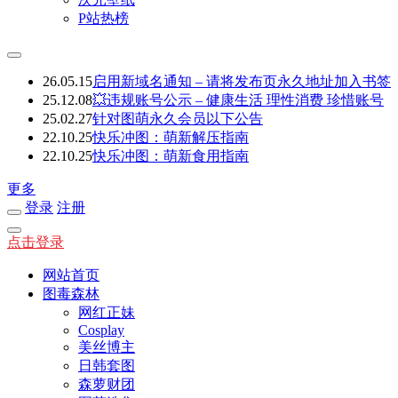
P站热榜
26.05.15
启用新域名通知 – 请将发布页永久地址加入书签
25.12.08
💥违规账号公示 – 健康生活 理性消费 珍惜账号
25.02.27
针对图萌永久会员以下公告
22.10.25
快乐冲图：萌新解压指南
22.10.25
快乐冲图：萌新食用指南
更多
登录
注册
点击登录
网站首页
图毒森林
网红正妹
Cosplay
美丝博主
日韩套图
森萝财团