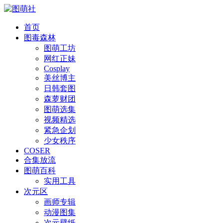
首页
图毒森林
图萌工坊
网红正妹
Cosplay
美丝博主
日韩套图
森萝财团
图萌选集
视频精选
紧急企划
少女秩序
COSER
合集放流
图萌百科
实用工具
次元区
画师专辑
动漫图集
次元壁纸