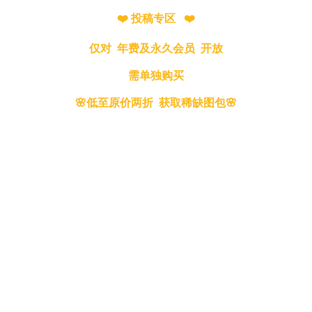
❤️ 投稿专区 ❤️
仅对 年费及永久会员 开放
需单独购买
🌸低至原价两折 获取稀缺图包🌸