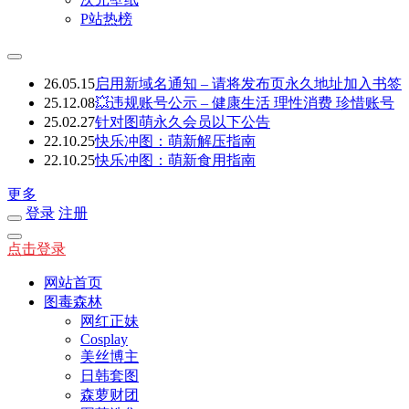
P站热榜
26.05.15
启用新域名通知 – 请将发布页永久地址加入书签
25.12.08
💥违规账号公示 – 健康生活 理性消费 珍惜账号
25.02.27
针对图萌永久会员以下公告
22.10.25
快乐冲图：萌新解压指南
22.10.25
快乐冲图：萌新食用指南
更多
登录
注册
点击登录
网站首页
图毒森林
网红正妹
Cosplay
美丝博主
日韩套图
森萝财团