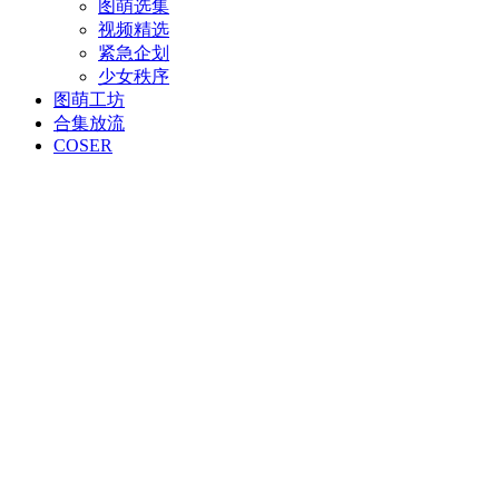
图萌选集
视频精选
紧急企划
少女秩序
图萌工坊
合集放流
COSER