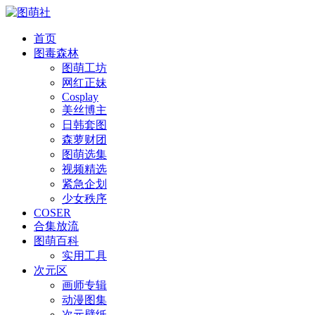
首页
图毒森林
图萌工坊
网红正妹
Cosplay
美丝博主
日韩套图
森萝财团
图萌选集
视频精选
紧急企划
少女秩序
COSER
合集放流
图萌百科
实用工具
次元区
画师专辑
动漫图集
次元壁纸