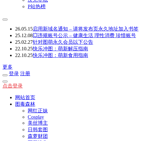
P站热榜
26.05.15
启用新域名通知 – 请将发布页永久地址加入书签
25.12.08
💥违规账号公示 – 健康生活 理性消费 珍惜账号
25.02.27
针对图萌永久会员以下公告
22.10.25
快乐冲图：萌新解压指南
22.10.25
快乐冲图：萌新食用指南
更多
登录
注册
点击登录
网站首页
图毒森林
网红正妹
Cosplay
美丝博主
日韩套图
森萝财团