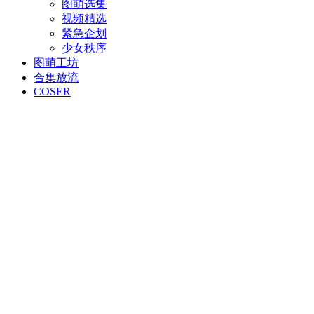
图萌选集
视频精选
紧急企划
少女秩序
图萌工坊
合集放流
COSER