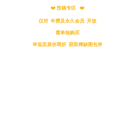
❤️ 投稿专区 ❤️
仅对 年费及永久会员 开放
需单独购买
🌸低至原价两折 获取稀缺图包🌸