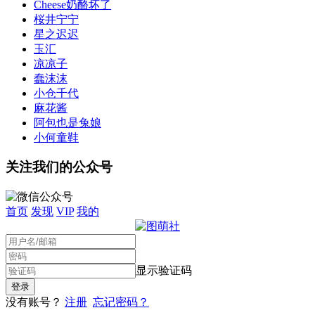
Cheese奶酪坏了
桜井宁宁
星之迟迟
玉汇
凉凉子
蠢沫沫
小仓千代
麻花酱
阿包也是兔娘
小何童鞋
关注我们的公众号
首页
发现
VIP
我的
显示验证码
没有账号？
注册
忘记密码？