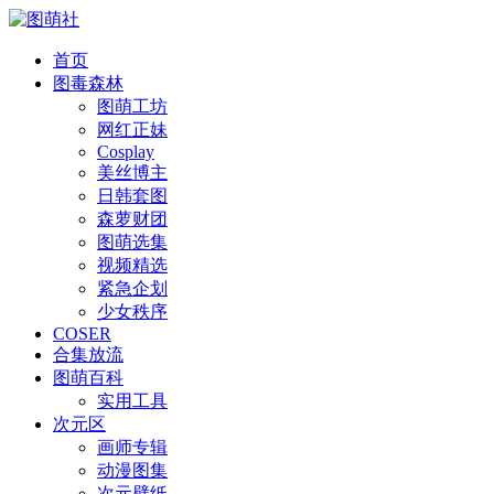
首页
图毒森林
图萌工坊
网红正妹
Cosplay
美丝博主
日韩套图
森萝财团
图萌选集
视频精选
紧急企划
少女秩序
COSER
合集放流
图萌百科
实用工具
次元区
画师专辑
动漫图集
次元壁纸