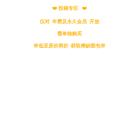
❤️ 投稿专区 ❤️
仅对 年费及永久会员 开放
需单独购买
🌸低至原价两折 获取稀缺图包🌸