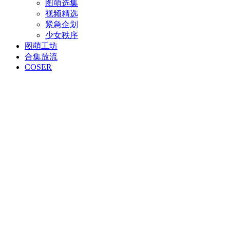
图萌选集
视频精选
紧急企划
少女秩序
图萌工坊
合集放流
COSER