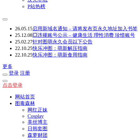
P站热榜
26.05.15
启用新域名通知 – 请将发布页永久地址加入书签
25.12.08
💥违规账号公示 – 健康生活 理性消费 珍惜账号
25.02.27
针对图萌永久会员以下公告
22.10.25
快乐冲图：萌新解压指南
22.10.25
快乐冲图：萌新食用指南
更多
登录
注册
点击登录
网站首页
图毒森林
网红正妹
Cosplay
美丝博主
日韩套图
森萝财团