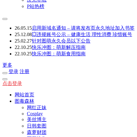
P站热榜
26.05.15
启用新域名通知 – 请将发布页永久地址加入书签
25.12.08
💥违规账号公示 – 健康生活 理性消费 珍惜账号
25.02.27
针对图萌永久会员以下公告
22.10.25
快乐冲图：萌新解压指南
22.10.25
快乐冲图：萌新食用指南
更多
登录
注册
点击登录
网站首页
图毒森林
网红正妹
Cosplay
美丝博主
日韩套图
森萝财团