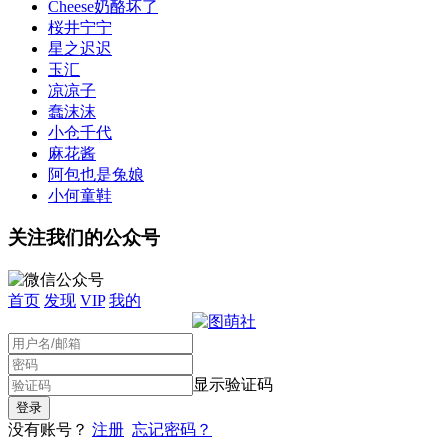
Cheese奶酪坏了
桜井宁宁
星之迟迟
玉汇
凉凉子
蠢沫沫
小仓千代
麻花酱
阿包也是兔娘
小何童鞋
关注我们的公众号
首页
发现
VIP
我的
显示验证码
没有账号？
注册
忘记密码？