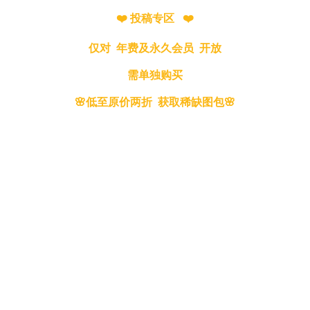
❤️ 投稿专区 ❤️
仅对 年费及永久会员 开放
需单独购买
🌸低至原价两折 获取稀缺图包🌸