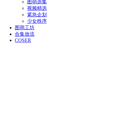
图萌选集
视频精选
紧急企划
少女秩序
图萌工坊
合集放流
COSER