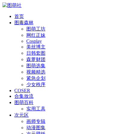
首页
图毒森林
图萌工坊
网红正妹
Cosplay
美丝博主
日韩套图
森萝财团
图萌选集
视频精选
紧急企划
少女秩序
COSER
合集放流
图萌百科
实用工具
次元区
画师专辑
动漫图集
次元壁纸