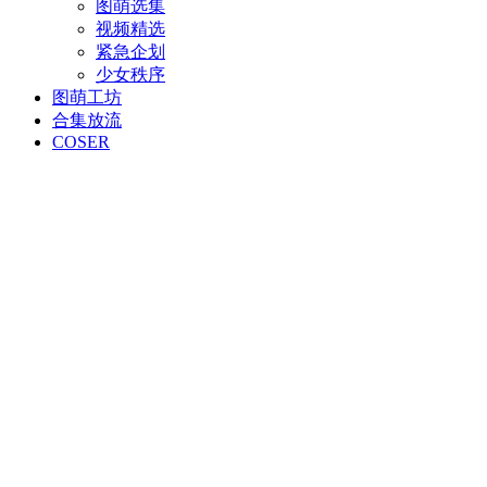
图萌选集
视频精选
紧急企划
少女秩序
图萌工坊
合集放流
COSER