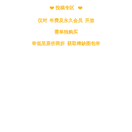
❤️ 投稿专区 ❤️
仅对 年费及永久会员 开放
需单独购买
🌸低至原价两折 获取稀缺图包🌸