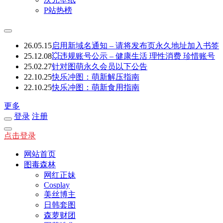
P站热榜
26.05.15
启用新域名通知 – 请将发布页永久地址加入书签
25.12.08
💥违规账号公示 – 健康生活 理性消费 珍惜账号
25.02.27
针对图萌永久会员以下公告
22.10.25
快乐冲图：萌新解压指南
22.10.25
快乐冲图：萌新食用指南
更多
登录
注册
点击登录
网站首页
图毒森林
网红正妹
Cosplay
美丝博主
日韩套图
森萝财团