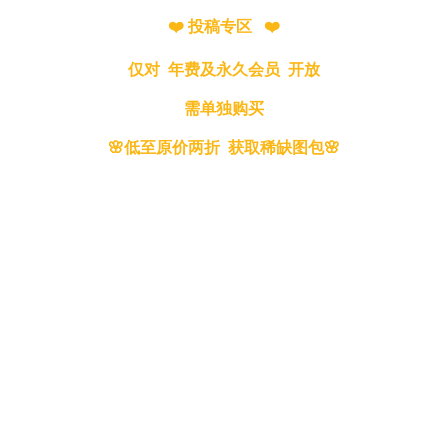
❤️ 投稿专区 ❤️
仅对 年费及永久会员 开放
需单独购买
🌸低至原价两折 获取稀缺图包🌸