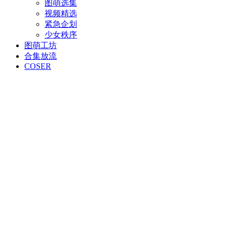
图萌选集
视频精选
紧急企划
少女秩序
图萌工坊
合集放流
COSER