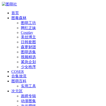
首页
图毒森林
图萌工坊
网红正妹
Cosplay
美丝博主
日韩套图
森萝财团
图萌选集
视频精选
紧急企划
少女秩序
COSER
合集放流
图萌百科
实用工具
次元区
画师专辑
动漫图集
次元壁纸