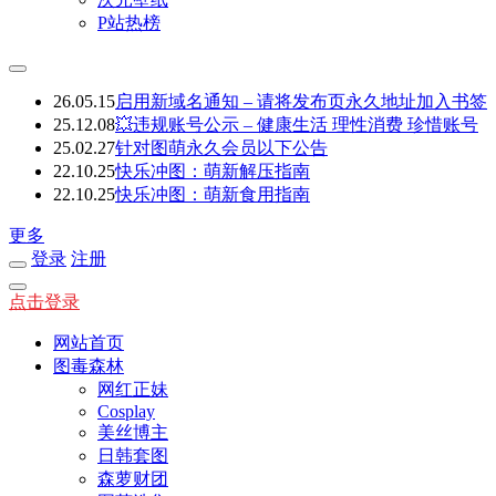
P站热榜
26.05.15
启用新域名通知 – 请将发布页永久地址加入书签
25.12.08
💥违规账号公示 – 健康生活 理性消费 珍惜账号
25.02.27
针对图萌永久会员以下公告
22.10.25
快乐冲图：萌新解压指南
22.10.25
快乐冲图：萌新食用指南
更多
登录
注册
点击登录
网站首页
图毒森林
网红正妹
Cosplay
美丝博主
日韩套图
森萝财团