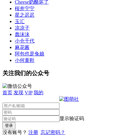
Cheese奶酪坏了
桜井宁宁
星之迟迟
玉汇
凉凉子
蠢沫沫
小仓千代
麻花酱
阿包也是兔娘
小何童鞋
关注我们的公众号
首页
发现
VIP
我的
显示验证码
没有账号？
注册
忘记密码？