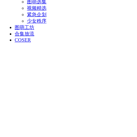
图萌选集
视频精选
紧急企划
少女秩序
图萌工坊
合集放流
COSER