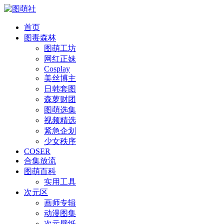
首页
图毒森林
图萌工坊
网红正妹
Cosplay
美丝博主
日韩套图
森萝财团
图萌选集
视频精选
紧急企划
少女秩序
COSER
合集放流
图萌百科
实用工具
次元区
画师专辑
动漫图集
次元壁纸