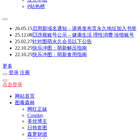
P站热榜
26.05.15
启用新域名通知 – 请将发布页永久地址加入书签
25.12.08
💥违规账号公示 – 健康生活 理性消费 珍惜账号
25.02.27
针对图萌永久会员以下公告
22.10.25
快乐冲图：萌新解压指南
22.10.25
快乐冲图：萌新食用指南
更多
登录
注册
点击登录
网站首页
图毒森林
网红正妹
Cosplay
美丝博主
日韩套图
森萝财团