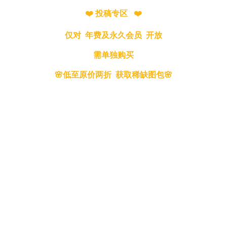
❤️ 投稿专区 ❤️
仅对 年费及永久会员 开放
需单独购买
🌸低至原价两折 获取稀缺图包🌸