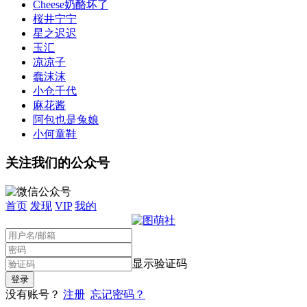
Cheese奶酪坏了
桜井宁宁
星之迟迟
玉汇
凉凉子
蠢沫沫
小仓千代
麻花酱
阿包也是兔娘
小何童鞋
关注我们的公众号
首页
发现
VIP
我的
显示验证码
没有账号？
注册
忘记密码？