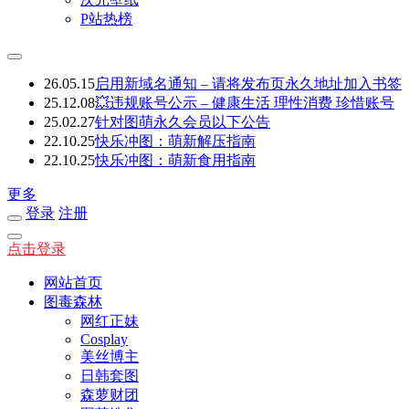
P站热榜
26.05.15
启用新域名通知 – 请将发布页永久地址加入书签
25.12.08
💥违规账号公示 – 健康生活 理性消费 珍惜账号
25.02.27
针对图萌永久会员以下公告
22.10.25
快乐冲图：萌新解压指南
22.10.25
快乐冲图：萌新食用指南
更多
登录
注册
点击登录
网站首页
图毒森林
网红正妹
Cosplay
美丝博主
日韩套图
森萝财团