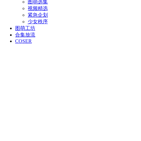
图萌选集
视频精选
紧急企划
少女秩序
图萌工坊
合集放流
COSER