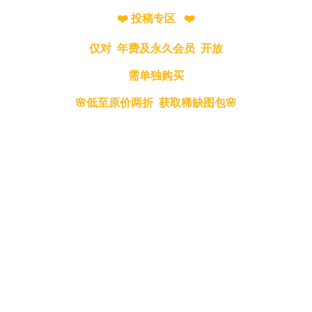
❤️ 投稿专区 ❤️
仅对 年费及永久会员 开放
需单独购买
🌸低至原价两折 获取稀缺图包🌸