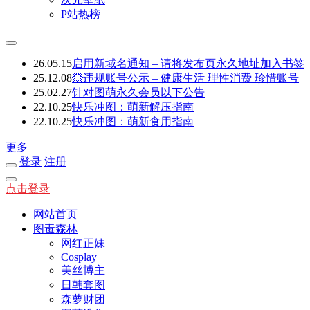
P站热榜
26.05.15
启用新域名通知 – 请将发布页永久地址加入书签
25.12.08
💥违规账号公示 – 健康生活 理性消费 珍惜账号
25.02.27
针对图萌永久会员以下公告
22.10.25
快乐冲图：萌新解压指南
22.10.25
快乐冲图：萌新食用指南
更多
登录
注册
点击登录
网站首页
图毒森林
网红正妹
Cosplay
美丝博主
日韩套图
森萝财团