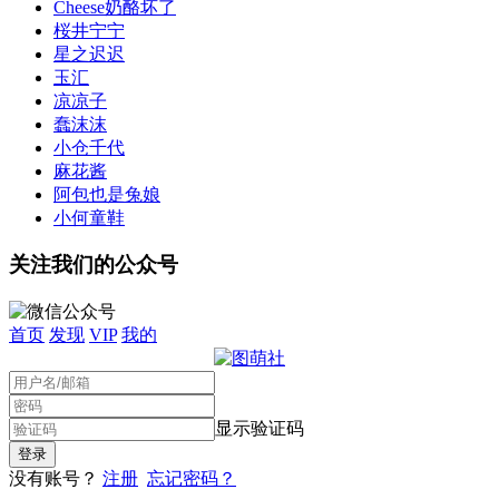
Cheese奶酪坏了
桜井宁宁
星之迟迟
玉汇
凉凉子
蠢沫沫
小仓千代
麻花酱
阿包也是兔娘
小何童鞋
关注我们的公众号
首页
发现
VIP
我的
显示验证码
没有账号？
注册
忘记密码？