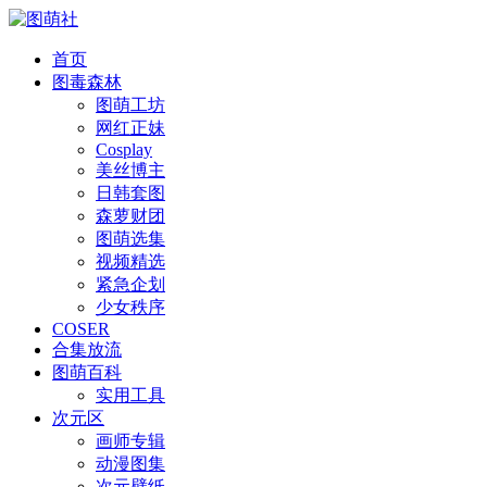
首页
图毒森林
图萌工坊
网红正妹
Cosplay
美丝博主
日韩套图
森萝财团
图萌选集
视频精选
紧急企划
少女秩序
COSER
合集放流
图萌百科
实用工具
次元区
画师专辑
动漫图集
次元壁纸