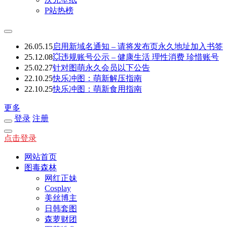
P站热榜
26.05.15
启用新域名通知 – 请将发布页永久地址加入书签
25.12.08
💥违规账号公示 – 健康生活 理性消费 珍惜账号
25.02.27
针对图萌永久会员以下公告
22.10.25
快乐冲图：萌新解压指南
22.10.25
快乐冲图：萌新食用指南
更多
登录
注册
点击登录
网站首页
图毒森林
网红正妹
Cosplay
美丝博主
日韩套图
森萝财团