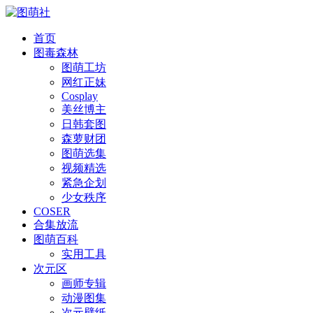
首页
图毒森林
图萌工坊
网红正妹
Cosplay
美丝博主
日韩套图
森萝财团
图萌选集
视频精选
紧急企划
少女秩序
COSER
合集放流
图萌百科
实用工具
次元区
画师专辑
动漫图集
次元壁纸