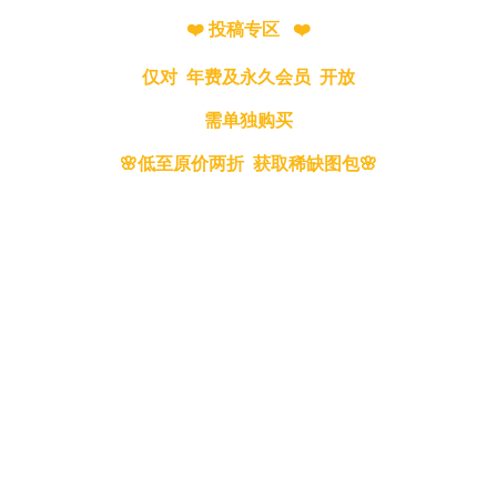
❤️ 投稿专区 ❤️
仅对 年费及永久会员 开放
需单独购买
🌸低至原价两折 获取稀缺图包🌸