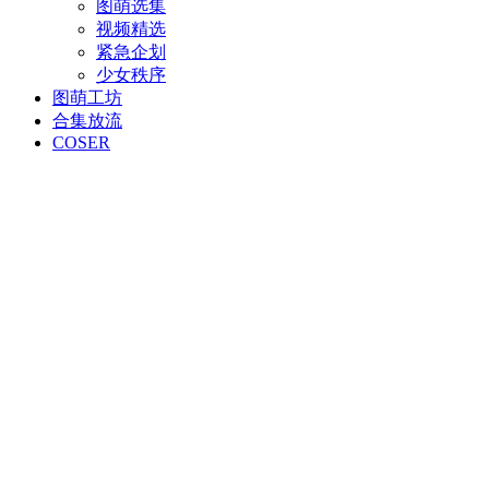
图萌选集
视频精选
紧急企划
少女秩序
图萌工坊
合集放流
COSER