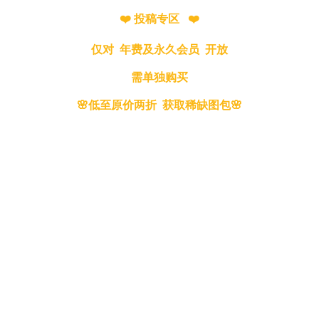
❤️ 投稿专区 ❤️
仅对 年费及永久会员 开放
需单独购买
🌸低至原价两折 获取稀缺图包🌸