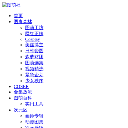
首页
图毒森林
图萌工坊
网红正妹
Cosplay
美丝博主
日韩套图
森萝财团
图萌选集
视频精选
紧急企划
少女秩序
COSER
合集放流
图萌百科
实用工具
次元区
画师专辑
动漫图集
次元壁纸