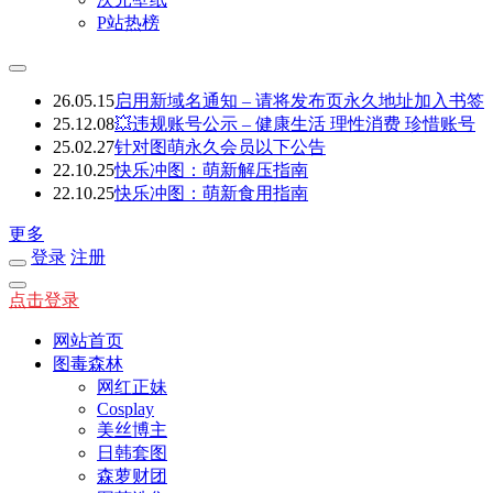
P站热榜
26.05.15
启用新域名通知 – 请将发布页永久地址加入书签
25.12.08
💥违规账号公示 – 健康生活 理性消费 珍惜账号
25.02.27
针对图萌永久会员以下公告
22.10.25
快乐冲图：萌新解压指南
22.10.25
快乐冲图：萌新食用指南
更多
登录
注册
点击登录
网站首页
图毒森林
网红正妹
Cosplay
美丝博主
日韩套图
森萝财团