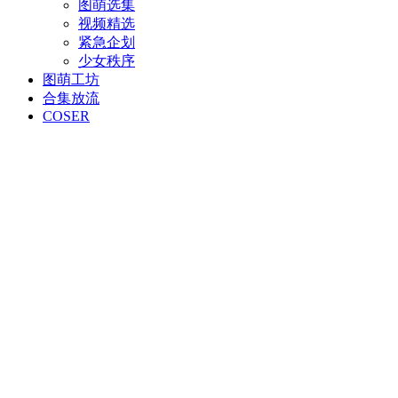
图萌选集
视频精选
紧急企划
少女秩序
图萌工坊
合集放流
COSER