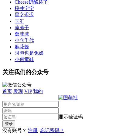
Cheese奶酪坏了
桜井宁宁
星之迟迟
玉汇
凉凉子
蠢沫沫
小仓千代
麻花酱
阿包也是兔娘
小何童鞋
关注我们的公众号
首页
发现
VIP
我的
显示验证码
没有账号？
注册
忘记密码？