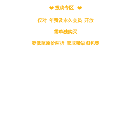
❤️ 投稿专区 ❤️
仅对 年费及永久会员 开放
需单独购买
🌸低至原价两折 获取稀缺图包🌸