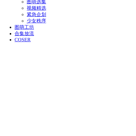
图萌选集
视频精选
紧急企划
少女秩序
图萌工坊
合集放流
COSER