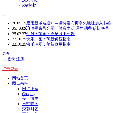
P站热榜
26.05.15
启用新域名通知 – 请将发布页永久地址加入书签
25.12.08
💥违规账号公示 – 健康生活 理性消费 珍惜账号
25.02.27
针对图萌永久会员以下公告
22.10.25
快乐冲图：萌新解压指南
22.10.25
快乐冲图：萌新食用指南
更多
登录
注册
点击登录
网站首页
图毒森林
网红正妹
Cosplay
美丝博主
日韩套图
森萝财团