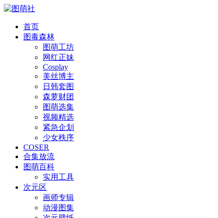
首页
图毒森林
图萌工坊
网红正妹
Cosplay
美丝博主
日韩套图
森萝财团
图萌选集
视频精选
紧急企划
少女秩序
COSER
合集放流
图萌百科
实用工具
次元区
画师专辑
动漫图集
次元壁纸