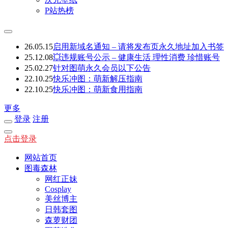
P站热榜
26.05.15
启用新域名通知 – 请将发布页永久地址加入书签
25.12.08
💥违规账号公示 – 健康生活 理性消费 珍惜账号
25.02.27
针对图萌永久会员以下公告
22.10.25
快乐冲图：萌新解压指南
22.10.25
快乐冲图：萌新食用指南
更多
登录
注册
点击登录
网站首页
图毒森林
网红正妹
Cosplay
美丝博主
日韩套图
森萝财团