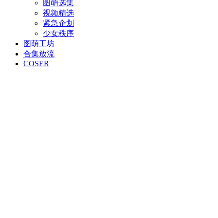
图萌选集
视频精选
紧急企划
少女秩序
图萌工坊
合集放流
COSER