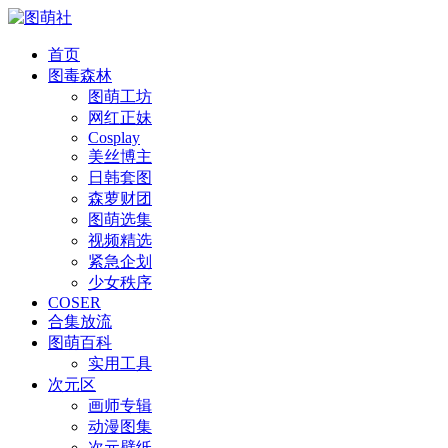
首页
图毒森林
图萌工坊
网红正妹
Cosplay
美丝博主
日韩套图
森萝财团
图萌选集
视频精选
紧急企划
少女秩序
COSER
合集放流
图萌百科
实用工具
次元区
画师专辑
动漫图集
次元壁纸