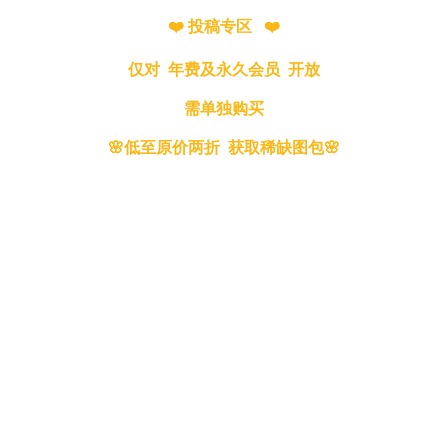
❤️ 投稿专区 ❤️
仅对 年费及永久会员 开放
需单独购买
🌸低至原价两折 获取稀缺图包🌸