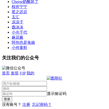
Cheese奶酪坏了
桜井宁宁
星之迟迟
玉汇
凉凉子
蠢沫沫
小仓千代
麻花酱
阿包也是兔娘
小何童鞋
关注我们的公众号
首页
发现
VIP
我的
显示验证码
没有账号？
注册
忘记密码？