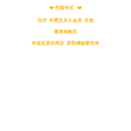
❤️ 投稿专区 ❤️
仅对 年费及永久会员 开放
需单独购买
🌸低至原价两折 获取稀缺图包🌸