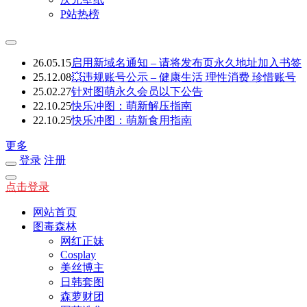
P站热榜
26.05.15
启用新域名通知 – 请将发布页永久地址加入书签
25.12.08
💥违规账号公示 – 健康生活 理性消费 珍惜账号
25.02.27
针对图萌永久会员以下公告
22.10.25
快乐冲图：萌新解压指南
22.10.25
快乐冲图：萌新食用指南
更多
登录
注册
点击登录
网站首页
图毒森林
网红正妹
Cosplay
美丝博主
日韩套图
森萝财团