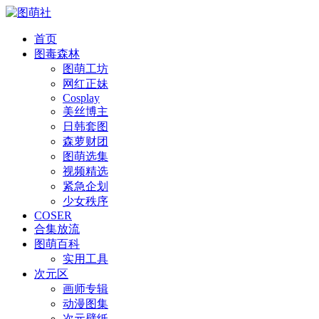
首页
图毒森林
图萌工坊
网红正妹
Cosplay
美丝博主
日韩套图
森萝财团
图萌选集
视频精选
紧急企划
少女秩序
COSER
合集放流
图萌百科
实用工具
次元区
画师专辑
动漫图集
次元壁纸