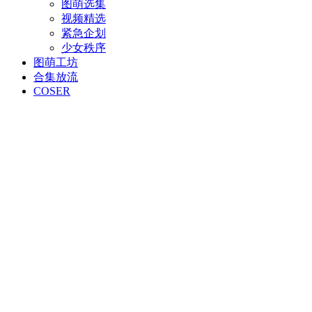
图萌选集
视频精选
紧急企划
少女秩序
图萌工坊
合集放流
COSER