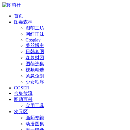
首页
图毒森林
图萌工坊
网红正妹
Cosplay
美丝博主
日韩套图
森萝财团
图萌选集
视频精选
紧急企划
少女秩序
COSER
合集放流
图萌百科
实用工具
次元区
画师专辑
动漫图集
次元壁纸