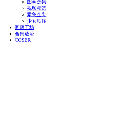
图萌选集
视频精选
紧急企划
少女秩序
图萌工坊
合集放流
COSER