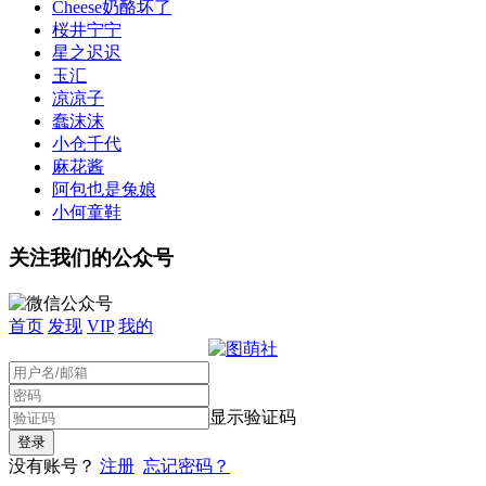
Cheese奶酪坏了
桜井宁宁
星之迟迟
玉汇
凉凉子
蠢沫沫
小仓千代
麻花酱
阿包也是兔娘
小何童鞋
关注我们的公众号
首页
发现
VIP
我的
显示验证码
没有账号？
注册
忘记密码？