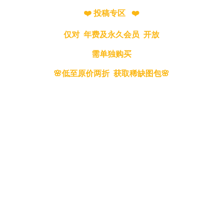
❤️ 投稿专区 ❤️
仅对 年费及永久会员 开放
需单独购买
🌸低至原价两折 获取稀缺图包🌸