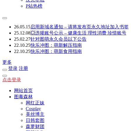
P站热榜
26.05.15
启用新域名通知 – 请将发布页永久地址加入书签
25.12.08
💥违规账号公示 – 健康生活 理性消费 珍惜账号
25.02.27
针对图萌永久会员以下公告
22.10.25
快乐冲图：萌新解压指南
22.10.25
快乐冲图：萌新食用指南
更多
登录
注册
点击登录
网站首页
图毒森林
网红正妹
Cosplay
美丝博主
日韩套图
森萝财团