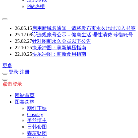
P站热榜
26.05.15
启用新域名通知 – 请将发布页永久地址加入书签
25.12.08
💥违规账号公示 – 健康生活 理性消费 珍惜账号
25.02.27
针对图萌永久会员以下公告
22.10.25
快乐冲图：萌新解压指南
22.10.25
快乐冲图：萌新食用指南
更多
登录
注册
点击登录
网站首页
图毒森林
网红正妹
Cosplay
美丝博主
日韩套图
森萝财团