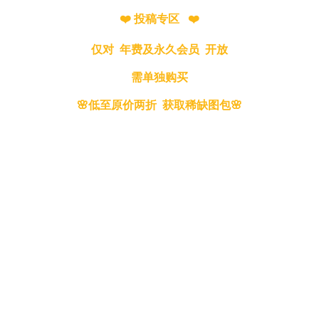
❤️ 投稿专区 ❤️
仅对 年费及永久会员 开放
需单独购买
🌸低至原价两折 获取稀缺图包🌸