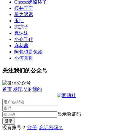
Cheese奶酪坏了
桜井宁宁
星之迟迟
玉汇
凉凉子
蠢沫沫
小仓千代
麻花酱
阿包也是兔娘
小何童鞋
关注我们的公众号
首页
发现
VIP
我的
显示验证码
没有账号？
注册
忘记密码？