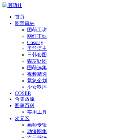
首页
图毒森林
图萌工坊
网红正妹
Cosplay
美丝博主
日韩套图
森萝财团
图萌选集
视频精选
紧急企划
少女秩序
COSER
合集放流
图萌百科
实用工具
次元区
画师专辑
动漫图集
次元壁纸