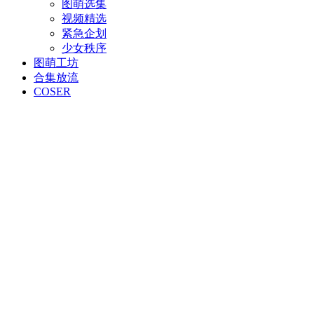
图萌选集
视频精选
紧急企划
少女秩序
图萌工坊
合集放流
COSER