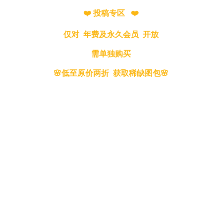
❤️ 投稿专区 ❤️
仅对 年费及永久会员 开放
需单独购买
🌸低至原价两折 获取稀缺图包🌸