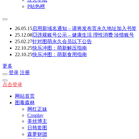
P站热榜
26.05.15
启用新域名通知 – 请将发布页永久地址加入书签
25.12.08
💥违规账号公示 – 健康生活 理性消费 珍惜账号
25.02.27
针对图萌永久会员以下公告
22.10.25
快乐冲图：萌新解压指南
22.10.25
快乐冲图：萌新食用指南
更多
登录
注册
点击登录
网站首页
图毒森林
网红正妹
Cosplay
美丝博主
日韩套图
森萝财团