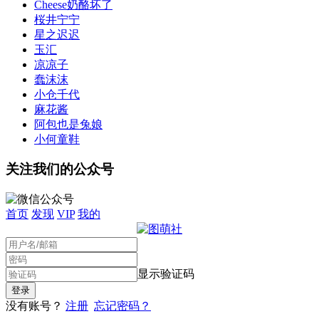
Cheese奶酪坏了
桜井宁宁
星之迟迟
玉汇
凉凉子
蠢沫沫
小仓千代
麻花酱
阿包也是兔娘
小何童鞋
关注我们的公众号
首页
发现
VIP
我的
显示验证码
没有账号？
注册
忘记密码？