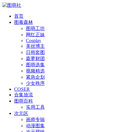
首页
图毒森林
图萌工坊
网红正妹
Cosplay
美丝博主
日韩套图
森萝财团
图萌选集
视频精选
紧急企划
少女秩序
COSER
合集放流
图萌百科
实用工具
次元区
画师专辑
动漫图集
次元壁纸