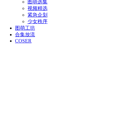
图萌选集
视频精选
紧急企划
少女秩序
图萌工坊
合集放流
COSER