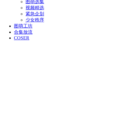
图萌选集
视频精选
紧急企划
少女秩序
图萌工坊
合集放流
COSER