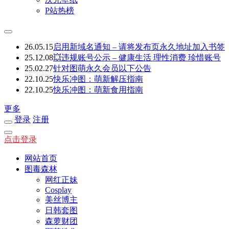
P站热榜
26.05.15
启用新域名通知 – 请将发布页永久地址加入书签
25.12.08
💥违规账号公示 – 健康生活 理性消费 珍惜账号
25.02.27
针对图萌永久会员以下公告
22.10.25
快乐冲图：萌新解压指南
22.10.25
快乐冲图：萌新食用指南
更多
登录
注册
点击登录
网站首页
图毒森林
网红正妹
Cosplay
美丝博主
日韩套图
森萝财团