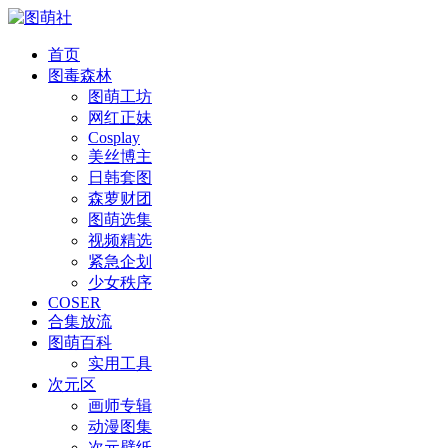
首页
图毒森林
图萌工坊
网红正妹
Cosplay
美丝博主
日韩套图
森萝财团
图萌选集
视频精选
紧急企划
少女秩序
COSER
合集放流
图萌百科
实用工具
次元区
画师专辑
动漫图集
次元壁纸