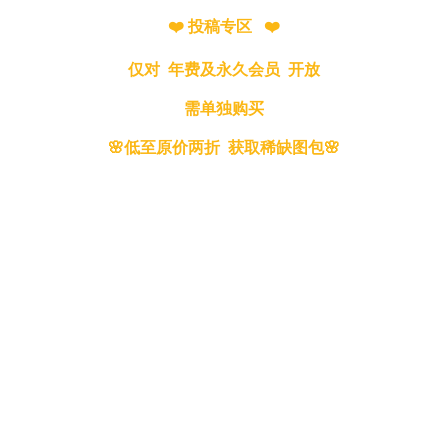
❤️ 投稿专区 ❤️
仅对 年费及永久会员 开放
需单独购买
🌸低至原价两折 获取稀缺图包🌸