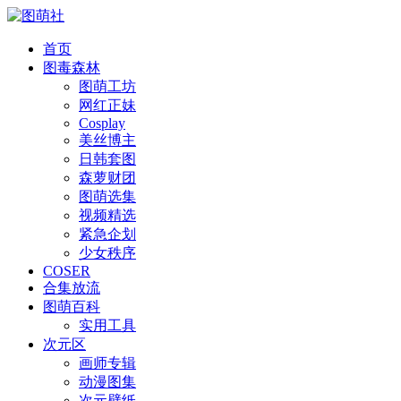
首页
图毒森林
图萌工坊
网红正妹
Cosplay
美丝博主
日韩套图
森萝财团
图萌选集
视频精选
紧急企划
少女秩序
COSER
合集放流
图萌百科
实用工具
次元区
画师专辑
动漫图集
次元壁纸