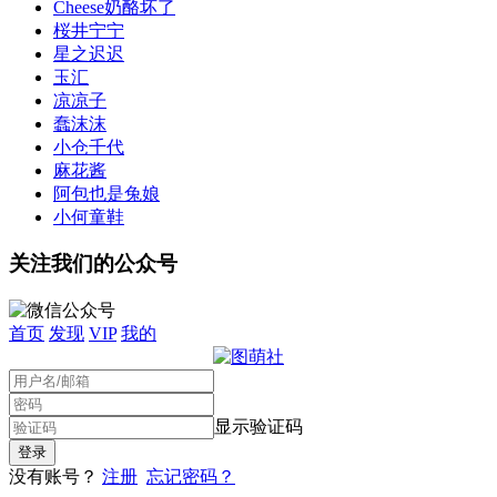
Cheese奶酪坏了
桜井宁宁
星之迟迟
玉汇
凉凉子
蠢沫沫
小仓千代
麻花酱
阿包也是兔娘
小何童鞋
关注我们的公众号
首页
发现
VIP
我的
显示验证码
没有账号？
注册
忘记密码？