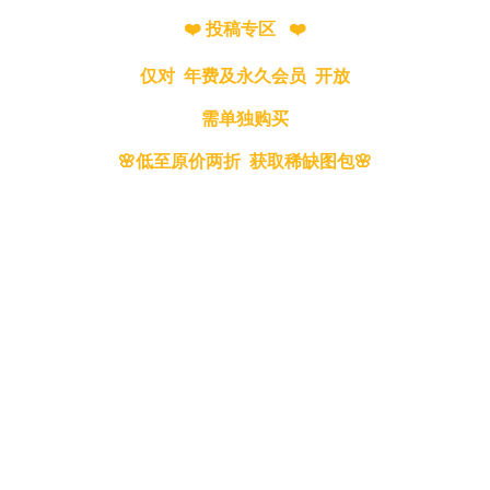
❤️ 投稿专区 ❤️
仅对 年费及永久会员 开放
需单独购买
🌸低至原价两折 获取稀缺图包🌸