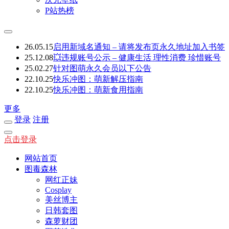
P站热榜
26.05.15
启用新域名通知 – 请将发布页永久地址加入书签
25.12.08
💥违规账号公示 – 健康生活 理性消费 珍惜账号
25.02.27
针对图萌永久会员以下公告
22.10.25
快乐冲图：萌新解压指南
22.10.25
快乐冲图：萌新食用指南
更多
登录
注册
点击登录
网站首页
图毒森林
网红正妹
Cosplay
美丝博主
日韩套图
森萝财团