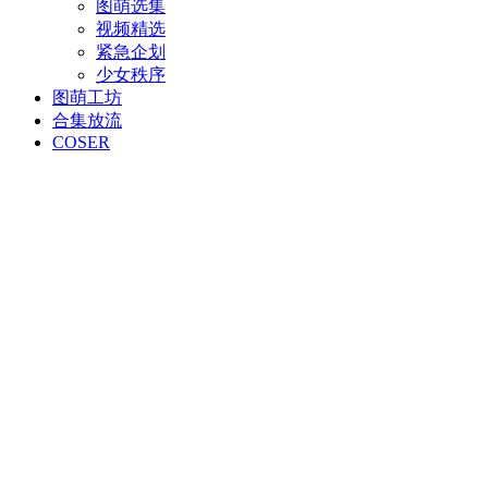
图萌选集
视频精选
紧急企划
少女秩序
图萌工坊
合集放流
COSER