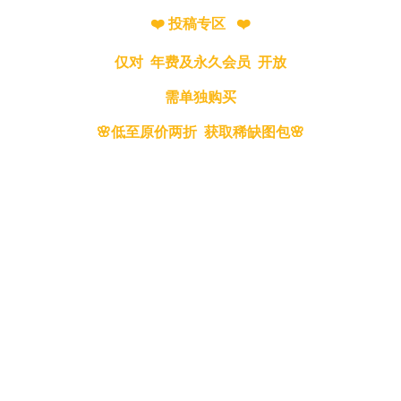
❤️ 投稿专区 ❤️
仅对 年费及永久会员 开放
需单独购买
🌸低至原价两折 获取稀缺图包🌸