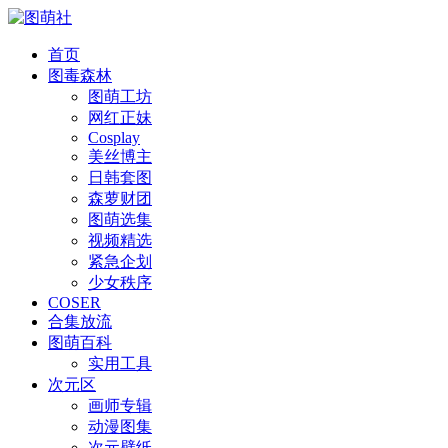
首页
图毒森林
图萌工坊
网红正妹
Cosplay
美丝博主
日韩套图
森萝财团
图萌选集
视频精选
紧急企划
少女秩序
COSER
合集放流
图萌百科
实用工具
次元区
画师专辑
动漫图集
次元壁纸