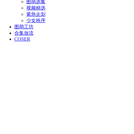
图萌选集
视频精选
紧急企划
少女秩序
图萌工坊
合集放流
COSER