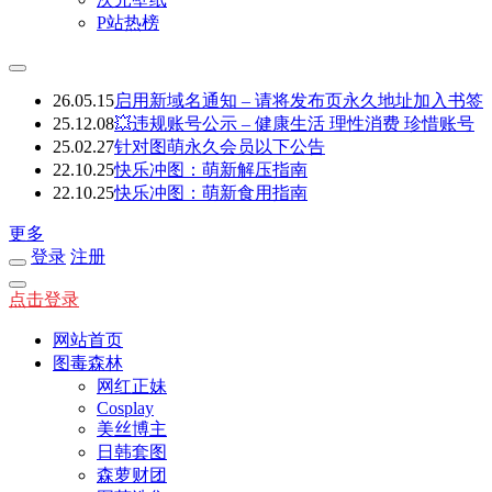
P站热榜
26.05.15
启用新域名通知 – 请将发布页永久地址加入书签
25.12.08
💥违规账号公示 – 健康生活 理性消费 珍惜账号
25.02.27
针对图萌永久会员以下公告
22.10.25
快乐冲图：萌新解压指南
22.10.25
快乐冲图：萌新食用指南
更多
登录
注册
点击登录
网站首页
图毒森林
网红正妹
Cosplay
美丝博主
日韩套图
森萝财团