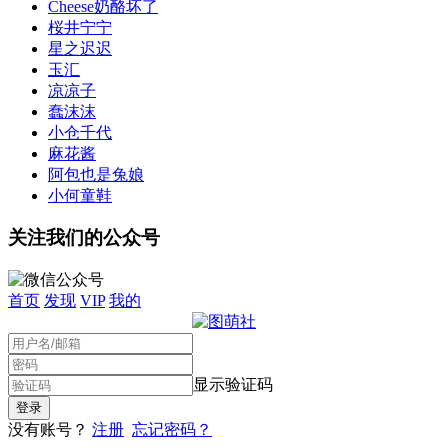
Cheese奶酪坏了
桜井宁宁
星之迟迟
玉汇
凉凉子
蠢沫沫
小仓千代
麻花酱
阿包也是兔娘
小何童鞋
关注我们的公众号
首页
发现
VIP
我的
显示验证码
没有账号？
注册
忘记密码？