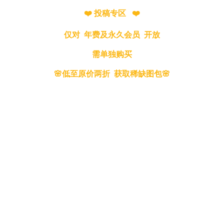
❤️ 投稿专区 ❤️
仅对 年费及永久会员 开放
需单独购买
🌸低至原价两折 获取稀缺图包🌸