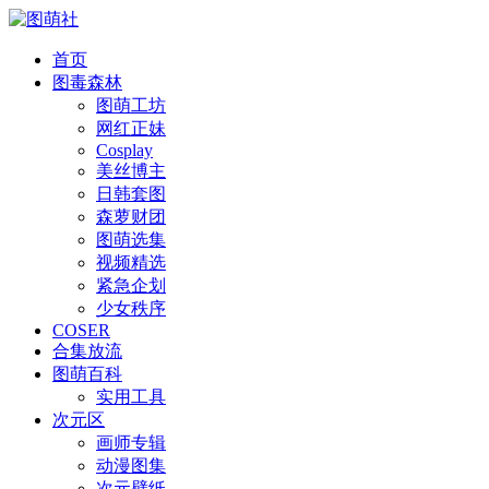
首页
图毒森林
图萌工坊
网红正妹
Cosplay
美丝博主
日韩套图
森萝财团
图萌选集
视频精选
紧急企划
少女秩序
COSER
合集放流
图萌百科
实用工具
次元区
画师专辑
动漫图集
次元壁纸