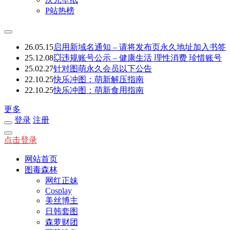
P站热榜
26.05.15
启用新域名通知 – 请将发布页永久地址加入书签
25.12.08
💥违规账号公示 – 健康生活 理性消费 珍惜账号
25.02.27
针对图萌永久会员以下公告
22.10.25
快乐冲图：萌新解压指南
22.10.25
快乐冲图：萌新食用指南
更多
登录
注册
点击登录
网站首页
图毒森林
网红正妹
Cosplay
美丝博主
日韩套图
森萝财团