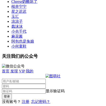
Cheese奶酪坏了
桜井宁宁
星之迟迟
玉汇
凉凉子
蠢沫沫
小仓千代
麻花酱
阿包也是兔娘
小何童鞋
关注我们的公众号
首页
发现
VIP
我的
显示验证码
没有账号？
注册
忘记密码？