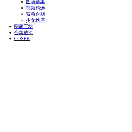
图萌选集
视频精选
紧急企划
少女秩序
图萌工坊
合集放流
COSER