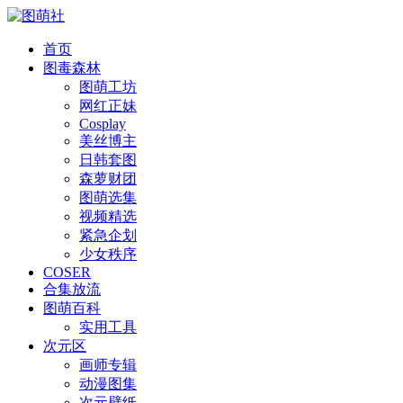
首页
图毒森林
图萌工坊
网红正妹
Cosplay
美丝博主
日韩套图
森萝财团
图萌选集
视频精选
紧急企划
少女秩序
COSER
合集放流
图萌百科
实用工具
次元区
画师专辑
动漫图集
次元壁纸