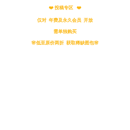
❤️ 投稿专区 ❤️
仅对 年费及永久会员 开放
需单独购买
🌸低至原价两折 获取稀缺图包🌸