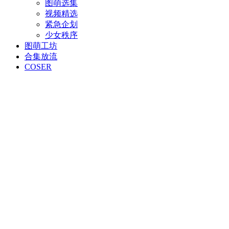
图萌选集
视频精选
紧急企划
少女秩序
图萌工坊
合集放流
COSER