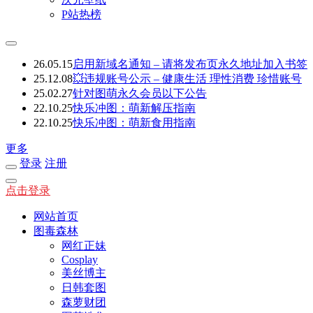
P站热榜
26.05.15
启用新域名通知 – 请将发布页永久地址加入书签
25.12.08
💥违规账号公示 – 健康生活 理性消费 珍惜账号
25.02.27
针对图萌永久会员以下公告
22.10.25
快乐冲图：萌新解压指南
22.10.25
快乐冲图：萌新食用指南
更多
登录
注册
点击登录
网站首页
图毒森林
网红正妹
Cosplay
美丝博主
日韩套图
森萝财团