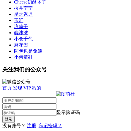
Cheese奶酪坏了
桜井宁宁
星之迟迟
玉汇
凉凉子
蠢沫沫
小仓千代
麻花酱
阿包也是兔娘
小何童鞋
关注我们的公众号
首页
发现
VIP
我的
显示验证码
没有账号？
注册
忘记密码？