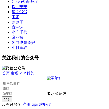
Cheese奶酪坏了
桜井宁宁
星之迟迟
玉汇
凉凉子
蠢沫沫
小仓千代
麻花酱
阿包也是兔娘
小何童鞋
关注我们的公众号
首页
发现
VIP
我的
显示验证码
没有账号？
注册
忘记密码？