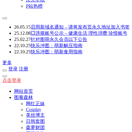
P站热榜
26.05.15
启用新域名通知 – 请将发布页永久地址加入书签
25.12.08
💥违规账号公示 – 健康生活 理性消费 珍惜账号
25.02.27
针对图萌永久会员以下公告
22.10.25
快乐冲图：萌新解压指南
22.10.25
快乐冲图：萌新食用指南
更多
登录
注册
点击登录
网站首页
图毒森林
网红正妹
Cosplay
美丝博主
日韩套图
森萝财团