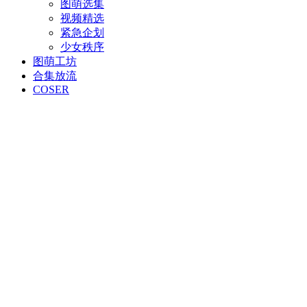
图萌选集
视频精选
紧急企划
少女秩序
图萌工坊
合集放流
COSER