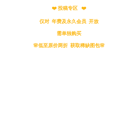
❤️ 投稿专区 ❤️
仅对 年费及永久会员 开放
需单独购买
🌸低至原价两折 获取稀缺图包🌸