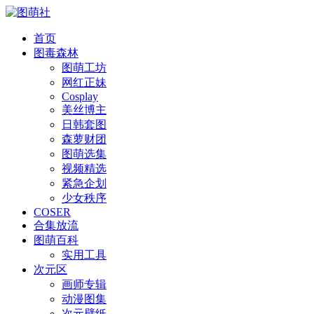
首页
图毒森林
图萌工坊
网红正妹
Cosplay
美丝博主
日韩套图
森萝财团
图萌选集
视频精选
紧急企划
少女秩序
COSER
合集放流
图萌百科
实用工具
次元区
画师专辑
动漫图集
次元壁纸