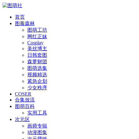
首页
图毒森林
图萌工坊
网红正妹
Cosplay
美丝博主
日韩套图
森萝财团
图萌选集
视频精选
紧急企划
少女秩序
COSER
合集放流
图萌百科
实用工具
次元区
画师专辑
动漫图集
次元壁纸