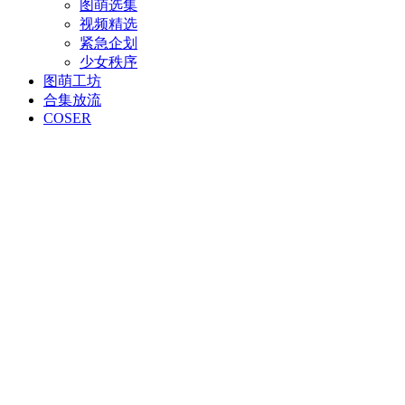
图萌选集
视频精选
紧急企划
少女秩序
图萌工坊
合集放流
COSER