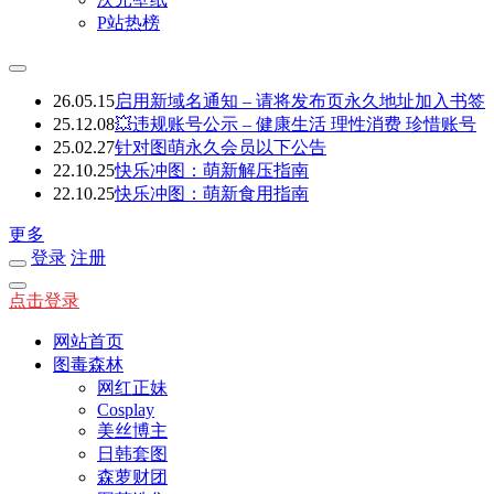
P站热榜
26.05.15
启用新域名通知 – 请将发布页永久地址加入书签
25.12.08
💥违规账号公示 – 健康生活 理性消费 珍惜账号
25.02.27
针对图萌永久会员以下公告
22.10.25
快乐冲图：萌新解压指南
22.10.25
快乐冲图：萌新食用指南
更多
登录
注册
点击登录
网站首页
图毒森林
网红正妹
Cosplay
美丝博主
日韩套图
森萝财团