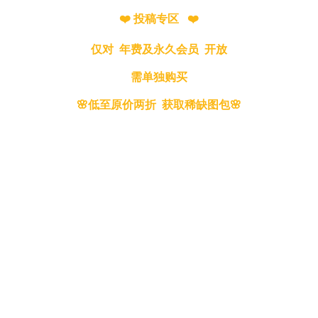
❤️ 投稿专区 ❤️
仅对 年费及永久会员 开放
需单独购买
🌸低至原价两折 获取稀缺图包🌸