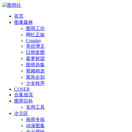
首页
图毒森林
图萌工坊
网红正妹
Cosplay
美丝博主
日韩套图
森萝财团
图萌选集
视频精选
紧急企划
少女秩序
COSER
合集放流
图萌百科
实用工具
次元区
画师专辑
动漫图集
次元壁纸