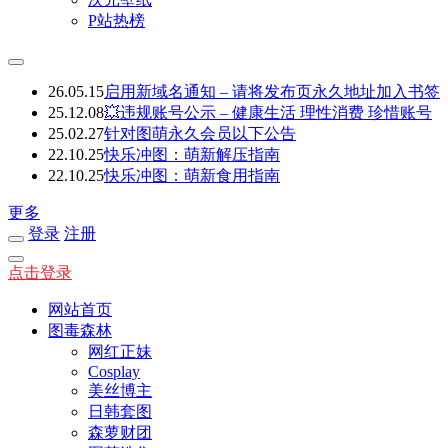
P站热榜
26.05.15
启用新域名通知 – 请将发布页永久地址加入书签
25.12.08
💥违规账号公示 – 健康生活 理性消费 珍惜账号
25.02.27
针对图萌永久会员以下公告
22.10.25
快乐冲图：萌新解压指南
22.10.25
快乐冲图：萌新食用指南
更多
登录
注册
点击登录
网站首页
图毒森林
网红正妹
Cosplay
美丝博主
日韩套图
森萝财团