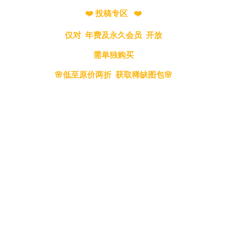
❤️ 投稿专区 ❤️
仅对 年费及永久会员 开放
需单独购买
🌸低至原价两折 获取稀缺图包🌸