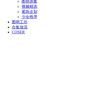
图萌选集
视频精选
紧急企划
少女秩序
图萌工坊
合集放流
COSER