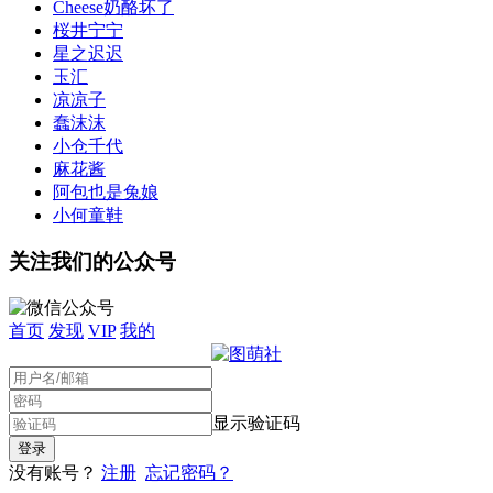
Cheese奶酪坏了
桜井宁宁
星之迟迟
玉汇
凉凉子
蠢沫沫
小仓千代
麻花酱
阿包也是兔娘
小何童鞋
关注我们的公众号
首页
发现
VIP
我的
显示验证码
没有账号？
注册
忘记密码？