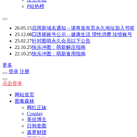
P站热榜
26.05.15
启用新域名通知 – 请将发布页永久地址加入书签
25.12.08
💥违规账号公示 – 健康生活 理性消费 珍惜账号
25.02.27
针对图萌永久会员以下公告
22.10.25
快乐冲图：萌新解压指南
22.10.25
快乐冲图：萌新食用指南
更多
登录
注册
点击登录
网站首页
图毒森林
网红正妹
Cosplay
美丝博主
日韩套图
森萝财团