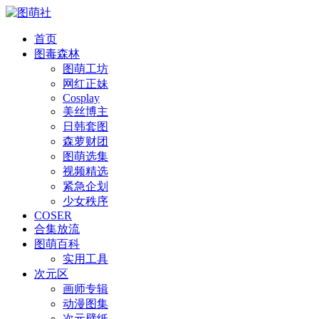
首页
图毒森林
图萌工坊
网红正妹
Cosplay
美丝博主
日韩套图
森萝财团
图萌选集
视频精选
紧急企划
少女秩序
COSER
合集放流
图萌百科
实用工具
次元区
画师专辑
动漫图集
次元壁纸