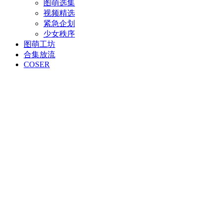
图萌选集
视频精选
紧急企划
少女秩序
图萌工坊
合集放流
COSER