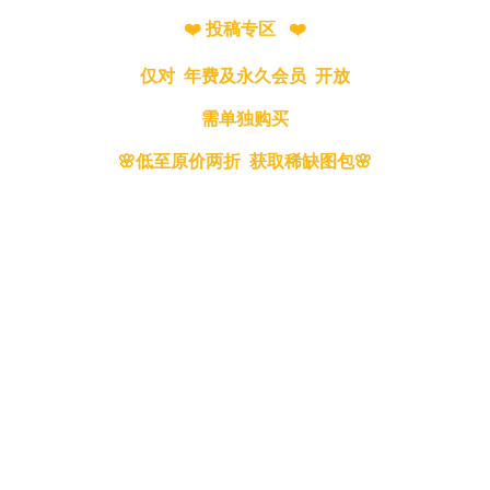
❤️ 投稿专区 ❤️
仅对 年费及永久会员 开放
需单独购买
🌸低至原价两折 获取稀缺图包🌸