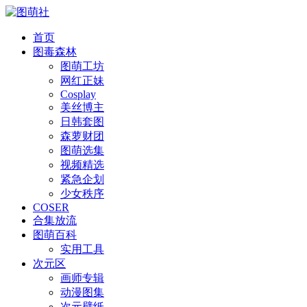
首页
图毒森林
图萌工坊
网红正妹
Cosplay
美丝博主
日韩套图
森萝财团
图萌选集
视频精选
紧急企划
少女秩序
COSER
合集放流
图萌百科
实用工具
次元区
画师专辑
动漫图集
次元壁纸