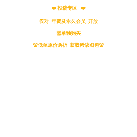
❤️ 投稿专区 ❤️
仅对 年费及永久会员 开放
需单独购买
🌸低至原价两折 获取稀缺图包🌸