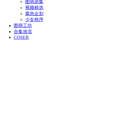
图萌选集
视频精选
紧急企划
少女秩序
图萌工坊
合集放流
COSER