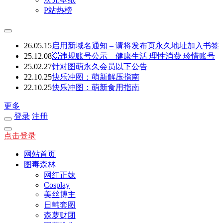
P站热榜
26.05.15
启用新域名通知 – 请将发布页永久地址加入书签
25.12.08
💥违规账号公示 – 健康生活 理性消费 珍惜账号
25.02.27
针对图萌永久会员以下公告
22.10.25
快乐冲图：萌新解压指南
22.10.25
快乐冲图：萌新食用指南
更多
登录
注册
点击登录
网站首页
图毒森林
网红正妹
Cosplay
美丝博主
日韩套图
森萝财团