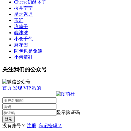
Cheese奶酪坏了
桜井宁宁
星之迟迟
玉汇
凉凉子
蠢沫沫
小仓千代
麻花酱
阿包也是兔娘
小何童鞋
关注我们的公众号
首页
发现
VIP
我的
显示验证码
没有账号？
注册
忘记密码？