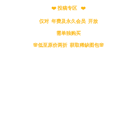
❤️ 投稿专区 ❤️
仅对 年费及永久会员 开放
需单独购买
🌸低至原价两折 获取稀缺图包🌸