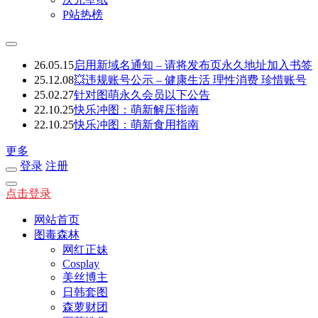
P站热榜
26.05.15
启用新域名通知 – 请将发布页永久地址加入书签
25.12.08
💥违规账号公示 – 健康生活 理性消费 珍惜账号
25.02.27
针对图萌永久会员以下公告
22.10.25
快乐冲图：萌新解压指南
22.10.25
快乐冲图：萌新食用指南
更多
登录
注册
点击登录
网站首页
图毒森林
网红正妹
Cosplay
美丝博主
日韩套图
森萝财团