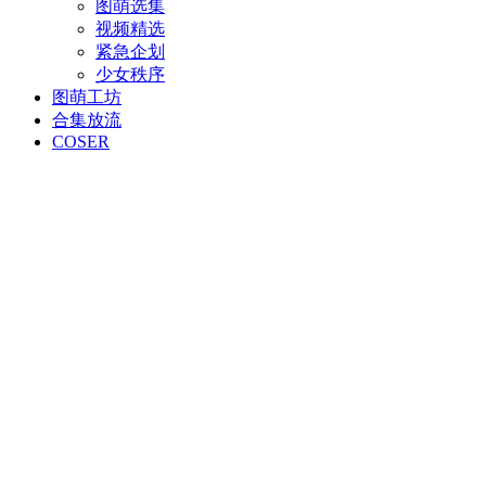
图萌选集
视频精选
紧急企划
少女秩序
图萌工坊
合集放流
COSER