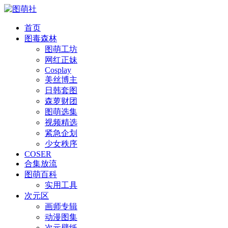
首页
图毒森林
图萌工坊
网红正妹
Cosplay
美丝博主
日韩套图
森萝财团
图萌选集
视频精选
紧急企划
少女秩序
COSER
合集放流
图萌百科
实用工具
次元区
画师专辑
动漫图集
次元壁纸