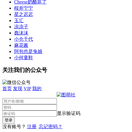
Cheese奶酪坏了
桜井宁宁
星之迟迟
玉汇
凉凉子
蠢沫沫
小仓千代
麻花酱
阿包也是兔娘
小何童鞋
关注我们的公众号
首页
发现
VIP
我的
显示验证码
没有账号？
注册
忘记密码？