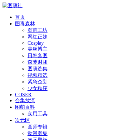
首页
图毒森林
图萌工坊
网红正妹
Cosplay
美丝博主
日韩套图
森萝财团
图萌选集
视频精选
紧急企划
少女秩序
COSER
合集放流
图萌百科
实用工具
次元区
画师专辑
动漫图集
次元壁纸