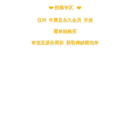
❤️ 投稿专区 ❤️
仅对 年费及永久会员 开放
需单独购买
🌸低至原价两折 获取稀缺图包🌸