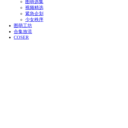
图萌选集
视频精选
紧急企划
少女秩序
图萌工坊
合集放流
COSER