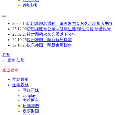
P站热榜
26.05.15
启用新域名通知 – 请将发布页永久地址加入书签
25.12.08
💥违规账号公示 – 健康生活 理性消费 珍惜账号
25.02.27
针对图萌永久会员以下公告
22.10.25
快乐冲图：萌新解压指南
22.10.25
快乐冲图：萌新食用指南
更多
登录
注册
点击登录
网站首页
图毒森林
网红正妹
Cosplay
美丝博主
日韩套图
森萝财团