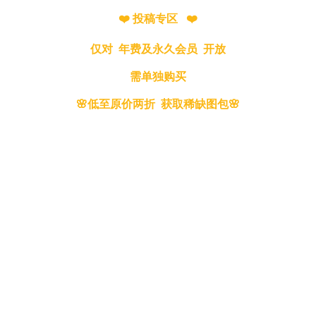
❤️ 投稿专区 ❤️
仅对 年费及永久会员 开放
需单独购买
🌸低至原价两折 获取稀缺图包🌸