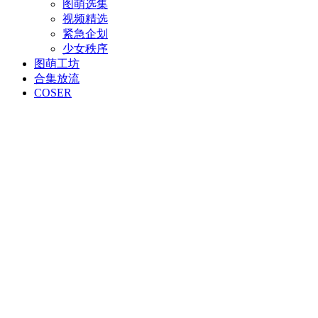
图萌选集
视频精选
紧急企划
少女秩序
图萌工坊
合集放流
COSER