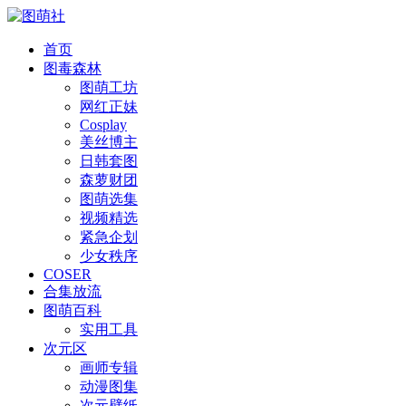
首页
图毒森林
图萌工坊
网红正妹
Cosplay
美丝博主
日韩套图
森萝财团
图萌选集
视频精选
紧急企划
少女秩序
COSER
合集放流
图萌百科
实用工具
次元区
画师专辑
动漫图集
次元壁纸