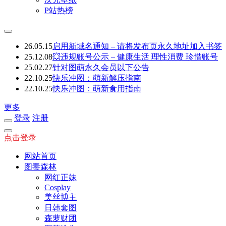
P站热榜
26.05.15
启用新域名通知 – 请将发布页永久地址加入书签
25.12.08
💥违规账号公示 – 健康生活 理性消费 珍惜账号
25.02.27
针对图萌永久会员以下公告
22.10.25
快乐冲图：萌新解压指南
22.10.25
快乐冲图：萌新食用指南
更多
登录
注册
点击登录
网站首页
图毒森林
网红正妹
Cosplay
美丝博主
日韩套图
森萝财团