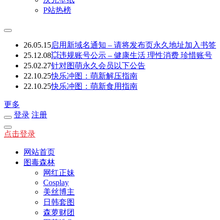
P站热榜
26.05.15
启用新域名通知 – 请将发布页永久地址加入书签
25.12.08
💥违规账号公示 – 健康生活 理性消费 珍惜账号
25.02.27
针对图萌永久会员以下公告
22.10.25
快乐冲图：萌新解压指南
22.10.25
快乐冲图：萌新食用指南
更多
登录
注册
点击登录
网站首页
图毒森林
网红正妹
Cosplay
美丝博主
日韩套图
森萝财团