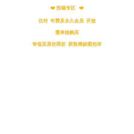
❤️ 投稿专区 ❤️
仅对 年费及永久会员 开放
需单独购买
🌸低至原价两折 获取稀缺图包🌸