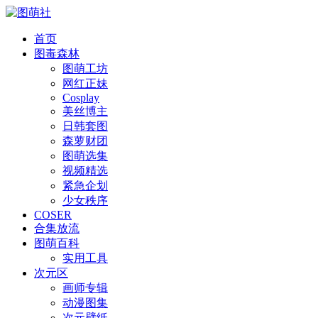
首页
图毒森林
图萌工坊
网红正妹
Cosplay
美丝博主
日韩套图
森萝财团
图萌选集
视频精选
紧急企划
少女秩序
COSER
合集放流
图萌百科
实用工具
次元区
画师专辑
动漫图集
次元壁纸