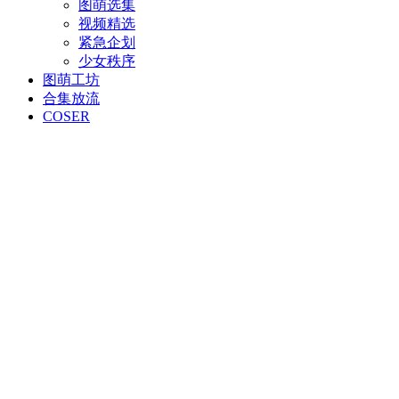
图萌选集
视频精选
紧急企划
少女秩序
图萌工坊
合集放流
COSER