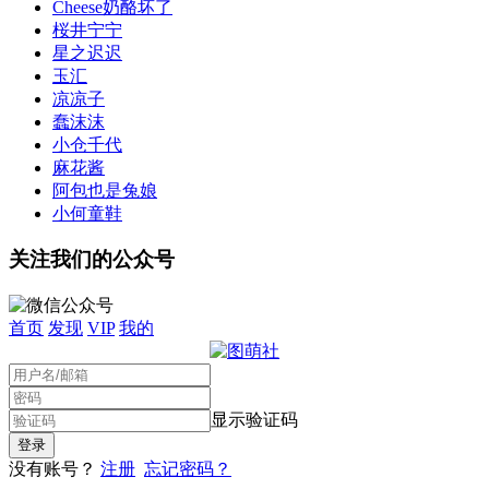
Cheese奶酪坏了
桜井宁宁
星之迟迟
玉汇
凉凉子
蠢沫沫
小仓千代
麻花酱
阿包也是兔娘
小何童鞋
关注我们的公众号
首页
发现
VIP
我的
显示验证码
没有账号？
注册
忘记密码？