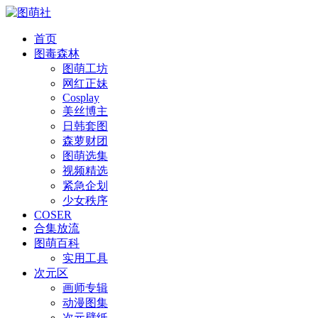
首页
图毒森林
图萌工坊
网红正妹
Cosplay
美丝博主
日韩套图
森萝财团
图萌选集
视频精选
紧急企划
少女秩序
COSER
合集放流
图萌百科
实用工具
次元区
画师专辑
动漫图集
次元壁纸