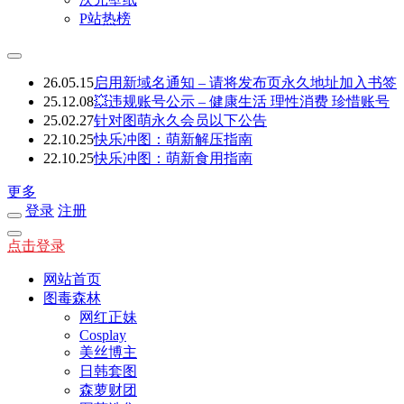
P站热榜
26.05.15
启用新域名通知 – 请将发布页永久地址加入书签
25.12.08
💥违规账号公示 – 健康生活 理性消费 珍惜账号
25.02.27
针对图萌永久会员以下公告
22.10.25
快乐冲图：萌新解压指南
22.10.25
快乐冲图：萌新食用指南
更多
登录
注册
点击登录
网站首页
图毒森林
网红正妹
Cosplay
美丝博主
日韩套图
森萝财团