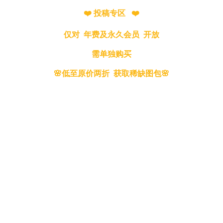
❤️ 投稿专区 ❤️
仅对 年费及永久会员 开放
需单独购买
🌸低至原价两折 获取稀缺图包🌸