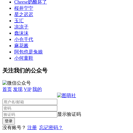
Cheese奶酪坏了
桜井宁宁
星之迟迟
玉汇
凉凉子
蠢沫沫
小仓千代
麻花酱
阿包也是兔娘
小何童鞋
关注我们的公众号
首页
发现
VIP
我的
显示验证码
没有账号？
注册
忘记密码？