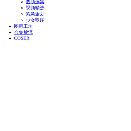
图萌选集
视频精选
紧急企划
少女秩序
图萌工坊
合集放流
COSER