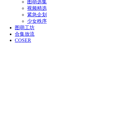
图萌选集
视频精选
紧急企划
少女秩序
图萌工坊
合集放流
COSER