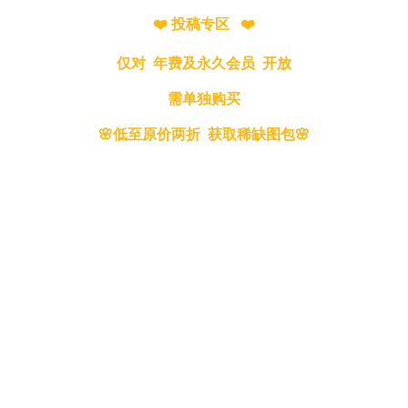
❤️ 投稿专区 ❤️
仅对 年费及永久会员 开放
需单独购买
🌸低至原价两折 获取稀缺图包🌸