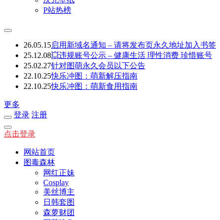
P站热榜
26.05.15
启用新域名通知 – 请将发布页永久地址加入书签
25.12.08
💥违规账号公示 – 健康生活 理性消费 珍惜账号
25.02.27
针对图萌永久会员以下公告
22.10.25
快乐冲图：萌新解压指南
22.10.25
快乐冲图：萌新食用指南
更多
登录
注册
点击登录
网站首页
图毒森林
网红正妹
Cosplay
美丝博主
日韩套图
森萝财团