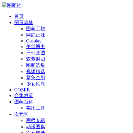
首页
图毒森林
图萌工坊
网红正妹
Cosplay
美丝博主
日韩套图
森萝财团
图萌选集
视频精选
紧急企划
少女秩序
COSER
合集放流
图萌百科
实用工具
次元区
画师专辑
动漫图集
次元壁纸