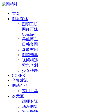
首页
图毒森林
图萌工坊
网红正妹
Cosplay
美丝博主
日韩套图
森萝财团
图萌选集
视频精选
紧急企划
少女秩序
COSER
合集放流
图萌百科
实用工具
次元区
画师专辑
动漫图集
次元壁纸