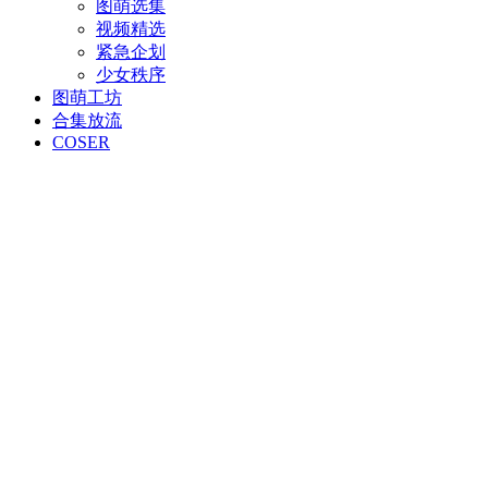
图萌选集
视频精选
紧急企划
少女秩序
图萌工坊
合集放流
COSER