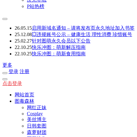
P站热榜
26.05.15
启用新域名通知 – 请将发布页永久地址加入书签
25.12.08
💥违规账号公示 – 健康生活 理性消费 珍惜账号
25.02.27
针对图萌永久会员以下公告
22.10.25
快乐冲图：萌新解压指南
22.10.25
快乐冲图：萌新食用指南
更多
登录
注册
点击登录
网站首页
图毒森林
网红正妹
Cosplay
美丝博主
日韩套图
森萝财团