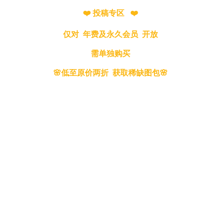
❤️ 投稿专区 ❤️
仅对 年费及永久会员 开放
需单独购买
🌸低至原价两折 获取稀缺图包🌸