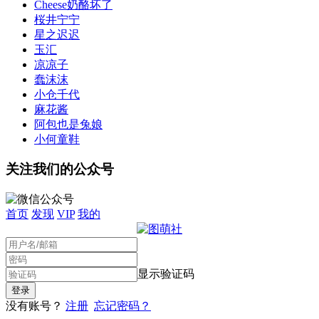
Cheese奶酪坏了
桜井宁宁
星之迟迟
玉汇
凉凉子
蠢沫沫
小仓千代
麻花酱
阿包也是兔娘
小何童鞋
关注我们的公众号
首页
发现
VIP
我的
显示验证码
没有账号？
注册
忘记密码？