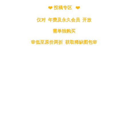
❤️ 投稿专区 ❤️
仅对 年费及永久会员 开放
需单独购买
🌸低至原价两折 获取稀缺图包🌸