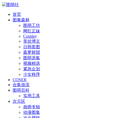
首页
图毒森林
图萌工坊
网红正妹
Cosplay
美丝博主
日韩套图
森萝财团
图萌选集
视频精选
紧急企划
少女秩序
COSER
合集放流
图萌百科
实用工具
次元区
画师专辑
动漫图集
次元壁纸