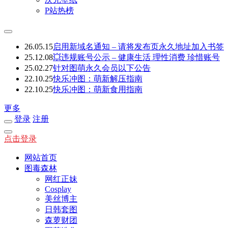
P站热榜
26.05.15
启用新域名通知 – 请将发布页永久地址加入书签
25.12.08
💥违规账号公示 – 健康生活 理性消费 珍惜账号
25.02.27
针对图萌永久会员以下公告
22.10.25
快乐冲图：萌新解压指南
22.10.25
快乐冲图：萌新食用指南
更多
登录
注册
点击登录
网站首页
图毒森林
网红正妹
Cosplay
美丝博主
日韩套图
森萝财团