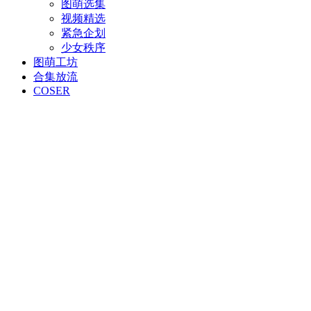
图萌选集
视频精选
紧急企划
少女秩序
图萌工坊
合集放流
COSER