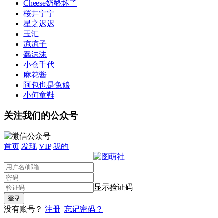
Cheese奶酪坏了
桜井宁宁
星之迟迟
玉汇
凉凉子
蠢沫沫
小仓千代
麻花酱
阿包也是兔娘
小何童鞋
关注我们的公众号
首页
发现
VIP
我的
显示验证码
没有账号？
注册
忘记密码？