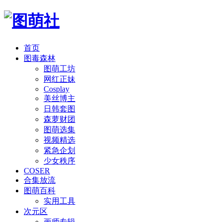
首页
图毒森林
图萌工坊
网红正妹
Cosplay
美丝博主
日韩套图
森萝财团
图萌选集
视频精选
紧急企划
少女秩序
COSER
合集放流
图萌百科
实用工具
次元区
画师专辑