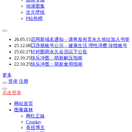
动漫图集
次元壁纸
P站热榜
26.05.15
启用新域名通知 – 请将发布页永久地址加入书签
25.12.08
💥违规账号公示 – 健康生活 理性消费 珍惜账号
25.02.27
针对图萌永久会员以下公告
22.10.25
快乐冲图：萌新解压指南
22.10.25
快乐冲图：萌新食用指南
更多
登录
注册
点击登录
网站首页
图毒森林
网红正妹
Cosplay
美丝博主