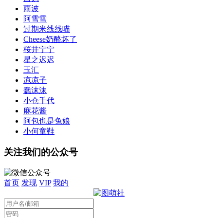
雨波
阿雪雪
过期米线线喵
Cheese奶酪坏了
桜井宁宁
星之迟迟
玉汇
凉凉子
蠢沫沫
小仓千代
麻花酱
阿包也是兔娘
小何童鞋
关注我们的公众号
首页
发现
VIP
我的