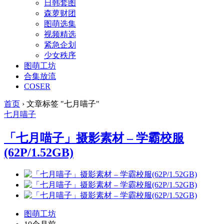
日韩套图
森萝财团
图萌选集
视频精选
紧急企划
少女秩序
图萌工坊
合集放流
COSER
首页
›
文章标签 "七月喵子"
七月喵子
「七月喵子」摄影素材 – 学霸校服
(62P/1.52GB)
图萌工坊