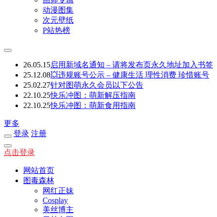
动漫图集
次元壁纸
P站热榜
26.05.15
启用新域名通知 – 请将发布页永久地址加入书签
25.12.08
💥违规账号公示 – 健康生活 理性消费 珍惜账号
25.02.27
针对图萌永久会员以下公告
22.10.25
快乐冲图：萌新解压指南
22.10.25
快乐冲图：萌新食用指南
更多
登录
注册
点击登录
网站首页
图毒森林
网红正妹
Cosplay
美丝博主