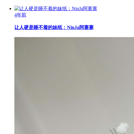
4年前
让人硬是睡不着的妹纸：NinJa阿寨寨