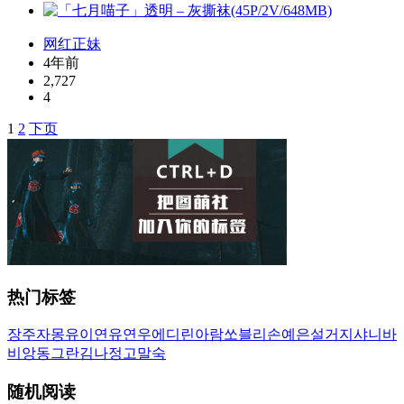
网红正妹
4年前
2,727
4
1
2
下页
文
章
导
航
热门标签
장주
자몽
유이
연유
연우
에디린
아람
쏘블리
손예은
설거지
샤니
바
비앙
동그란
김나정
고말숙
随机阅读