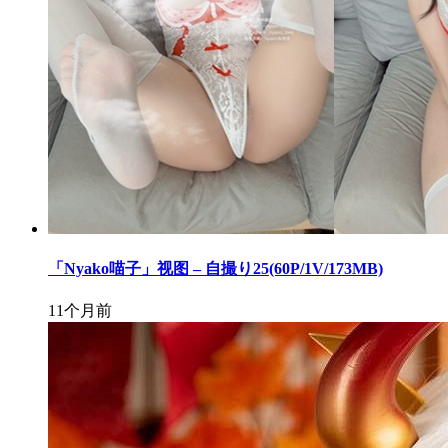
「Nyako喵子」视图 – 自撮り25(60P/1V/173MB)
11个月前