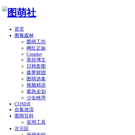
首页
图毒森林
图萌工坊
网红正妹
Cosplay
美丝博主
日韩套图
森萝财团
图萌选集
视频精选
紧急企划
少女秩序
COSER
合集放流
图萌百科
实用工具
次元区
画师专辑