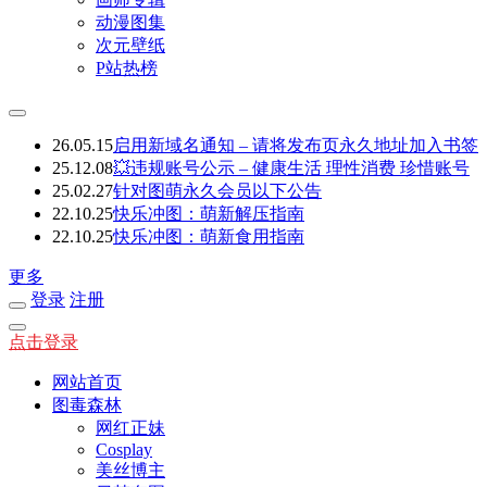
动漫图集
次元壁纸
P站热榜
26.05.15
启用新域名通知 – 请将发布页永久地址加入书签
25.12.08
💥违规账号公示 – 健康生活 理性消费 珍惜账号
25.02.27
针对图萌永久会员以下公告
22.10.25
快乐冲图：萌新解压指南
22.10.25
快乐冲图：萌新食用指南
更多
登录
注册
点击登录
网站首页
图毒森林
网红正妹
Cosplay
美丝博主