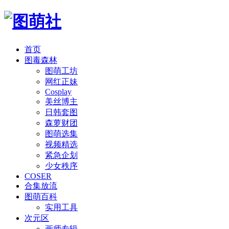
首页
图毒森林
图萌工坊
网红正妹
Cosplay
美丝博主
日韩套图
森萝财团
图萌选集
视频精选
紧急企划
少女秩序
COSER
合集放流
图萌百科
实用工具
次元区
画师专辑