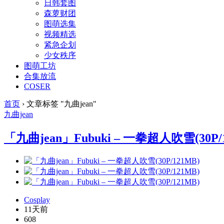
日韩套图
森萝财团
图萌选集
视频精选
紧急企划
少女秩序
图萌工坊
合集放流
COSER
首页
›
文章标签 "九曲jean"
九曲jean
「九曲jean」Fubuki – 一拳超人吹雪(30P/
Cosplay
11天前
608