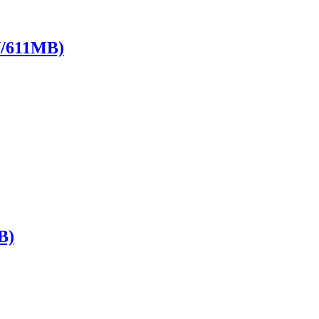
611MB)
B)