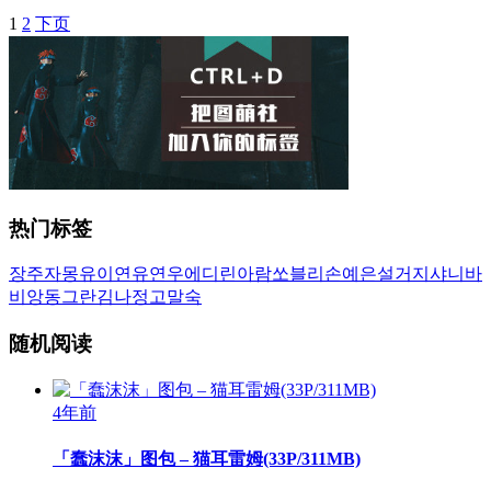
1
2
下页
文
章
导
航
热门标签
장주
자몽
유이
연유
연우
에디린
아람
쏘블리
손예은
설거지
샤니
바
비앙
동그란
김나정
고말숙
随机阅读
4年前
「蠢沫沫」图包 – 猫耳雷姆(33P/311MB)