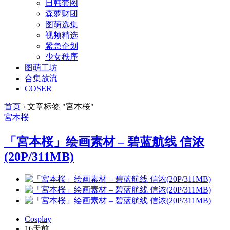
日韩套图
森萝财团
图萌选集
视频精选
紧急企划
少女秩序
图萌工坊
合集放流
COSER
首页
›
文章标签 "宮本桜"
宮本桜
「宮本桜」绘画素材 – 碧蓝航线 信浓
(20P/311MB)
Cosplay
16天前