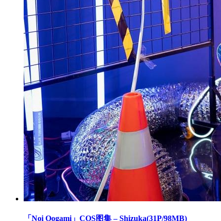
「Noi Oogami」COS图集 – Shizuka(31P/98MB)