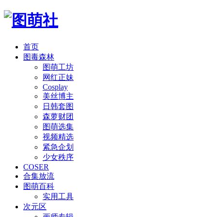
首页
图毒森林
图萌工坊
网红正妹
Cosplay
美丝博主
日韩套图
森萝财团
图萌选集
视频精选
紧急企划
少女秩序
COSER
合集放流
图萌百科
实用工具
次元区
画师专辑