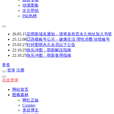
动漫图集
次元壁纸
P站热榜
26.05.15
启用新域名通知 – 请将发布页永久地址加入书签
25.12.08
💥违规账号公示 – 健康生活 理性消费 珍惜账号
25.02.27
针对图萌永久会员以下公告
22.10.25
快乐冲图：萌新解压指南
22.10.25
快乐冲图：萌新食用指南
更多
登录
注册
点击登录
网站首页
图毒森林
网红正妹
Cosplay
美丝博主