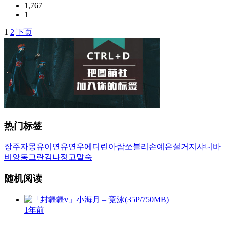
1,767
1
1
2
下页
文
章
导
航
热门标签
장주
자몽
유이
연유
연우
에디린
아람
쏘블리
손예은
설거지
샤니
바
비앙
동그란
김나정
고말숙
随机阅读
1年前