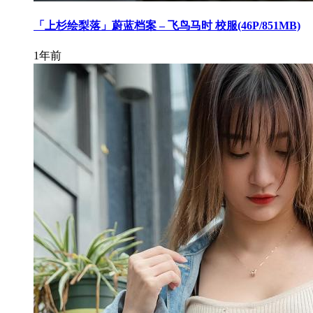
「上杉绘梨落」蔚蓝档案 – 飞鸟马时 校服(46P/851MB)
1年前