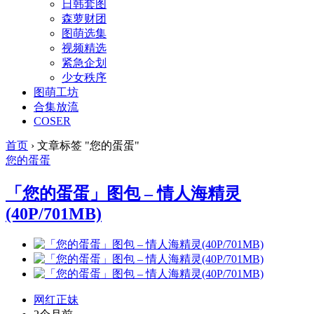
日韩套图
森萝财团
图萌选集
视频精选
紧急企划
少女秩序
图萌工坊
合集放流
COSER
首页
›
文章标签 "您的蛋蛋"
您的蛋蛋
「您的蛋蛋」图包 – 情人海精灵
(40P/701MB)
网红正妹