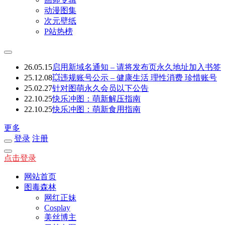
动漫图集
次元壁纸
P站热榜
26.05.15
启用新域名通知 – 请将发布页永久地址加入书签
25.12.08
💥违规账号公示 – 健康生活 理性消费 珍惜账号
25.02.27
针对图萌永久会员以下公告
22.10.25
快乐冲图：萌新解压指南
22.10.25
快乐冲图：萌新食用指南
更多
登录
注册
点击登录
网站首页
图毒森林
网红正妹
Cosplay
美丝博主