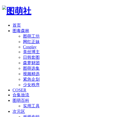
首页
图毒森林
图萌工坊
网红正妹
Cosplay
美丝博主
日韩套图
森萝财团
图萌选集
视频精选
紧急企划
少女秩序
COSER
合集放流
图萌百科
实用工具
次元区
画师专辑