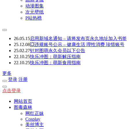
动漫图集
次元壁纸
P站热榜
26.05.15
启用新域名通知 – 请将发布页永久地址加入书签
25.12.08
💥违规账号公示 – 健康生活 理性消费 珍惜账号
25.02.27
针对图萌永久会员以下公告
22.10.25
快乐冲图：萌新解压指南
22.10.25
快乐冲图：萌新食用指南
更多
登录
注册
点击登录
网站首页
图毒森林
网红正妹
Cosplay
美丝博主