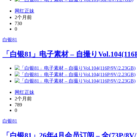
网红正妹
2个月前
730
0
白银81
「白银81」电子素材 – 自撮りVol.104(116P/
网红正妹
2个月前
789
0
白银81
「白银81」26年4月会员订阅 – 全(73P/8V/1