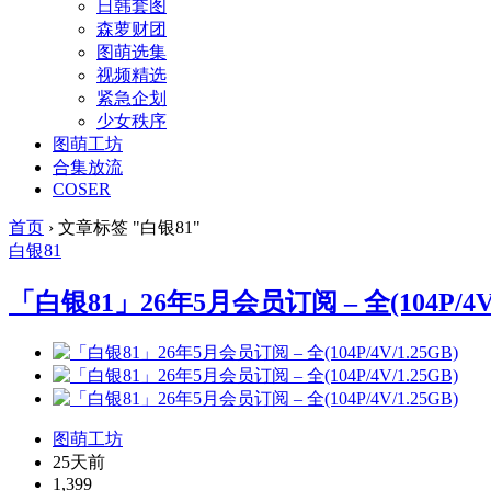
日韩套图
森萝财团
图萌选集
视频精选
紧急企划
少女秩序
图萌工坊
合集放流
COSER
首页
›
文章标签 "白银81"
白银81
「白银81」26年5月会员订阅 – 全(104P/4V/
图萌工坊
25天前
1,399