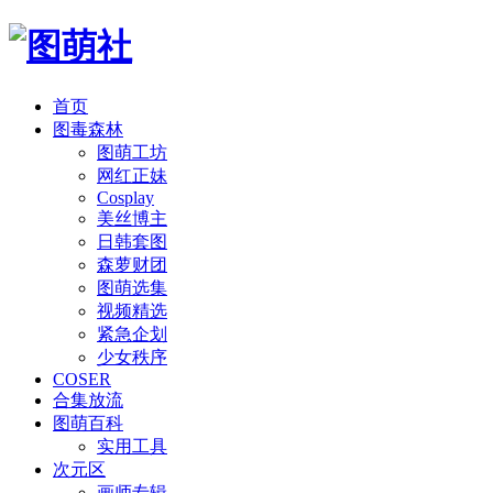
首页
图毒森林
图萌工坊
网红正妹
Cosplay
美丝博主
日韩套图
森萝财团
图萌选集
视频精选
紧急企划
少女秩序
COSER
合集放流
图萌百科
实用工具
次元区
画师专辑