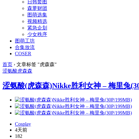
日韩套图
森萝财团
图萌选集
视频精选
紧急企划
少女秩序
图萌工坊
合集放流
COSER
首页
›
文章标签 "虎森森"
涩氨酸
虎森森
涩氨酸(虎森森)Nikke胜利女神 – 梅里兔(30P
Cosplay
4天前
182