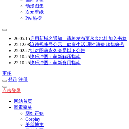
动漫图集
次元壁纸
P站热榜
26.05.15
启用新域名通知 – 请将发布页永久地址加入书签
25.12.08
💥违规账号公示 – 健康生活 理性消费 珍惜账号
25.02.27
针对图萌永久会员以下公告
22.10.25
快乐冲图：萌新解压指南
22.10.25
快乐冲图：萌新食用指南
更多
登录
注册
点击登录
网站首页
图毒森林
网红正妹
Cosplay
美丝博主