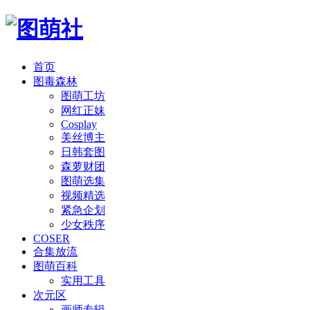
首页
图毒森林
图萌工坊
网红正妹
Cosplay
美丝博主
日韩套图
森萝财团
图萌选集
视频精选
紧急企划
少女秩序
COSER
合集放流
图萌百科
实用工具
次元区
画师专辑