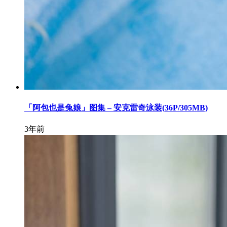
「阿包也是兔娘」图集 – 安克雷奇泳装(36P/305MB)
3年前