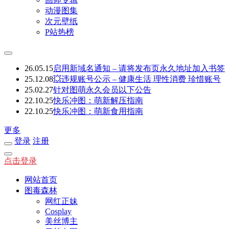
动漫图集
次元壁纸
P站热榜
26.05.15
启用新域名通知 – 请将发布页永久地址加入书签
25.12.08
💥违规账号公示 – 健康生活 理性消费 珍惜账号
25.02.27
针对图萌永久会员以下公告
22.10.25
快乐冲图：萌新解压指南
22.10.25
快乐冲图：萌新食用指南
更多
登录
注册
点击登录
网站首页
图毒森林
网红正妹
Cosplay
美丝博主