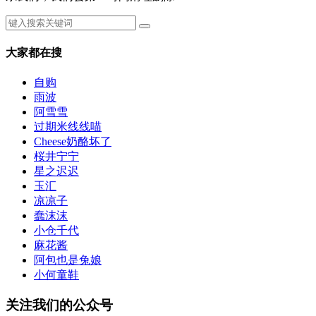
大家都在搜
自购
雨波
阿雪雪
过期米线线喵
Cheese奶酪坏了
桜井宁宁
星之迟迟
玉汇
凉凉子
蠢沫沫
小仓千代
麻花酱
阿包也是兔娘
小何童鞋
关注我们的公众号