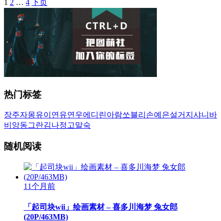
1
2
…
4
下页
文
章
导
航
热门标签
장주
자몽
유이
연유
연우
에디린
아람
쏘블리
손예은
설거지
샤니
바
비앙
동그란
김나정
고말숙
随机阅读
11个月前
「起司块wii」绘画素材 – 喜多川海梦 兔女郎
(20P/463MB)