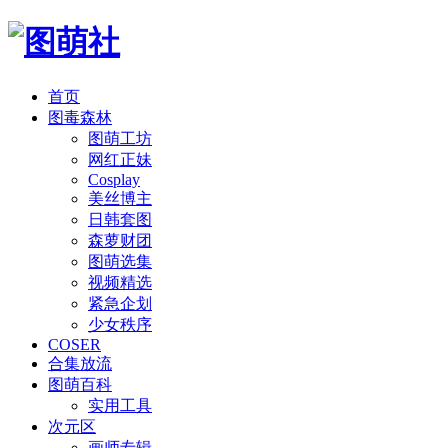
首页
图毒森林
图萌工坊
网红正妹
Cosplay
美丝博主
日韩套图
森萝财团
图萌选集
视频精选
紧急企划
少女秩序
COSER
合集放流
图萌百科
实用工具
次元区
画师专辑