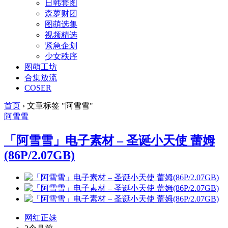
日韩套图
森萝财团
图萌选集
视频精选
紧急企划
少女秩序
图萌工坊
合集放流
COSER
首页
›
文章标签 "阿雪雪"
阿雪雪
「阿雪雪」电子素材 – 圣诞小天使 蕾姆
(86P/2.07GB)
网红正妹