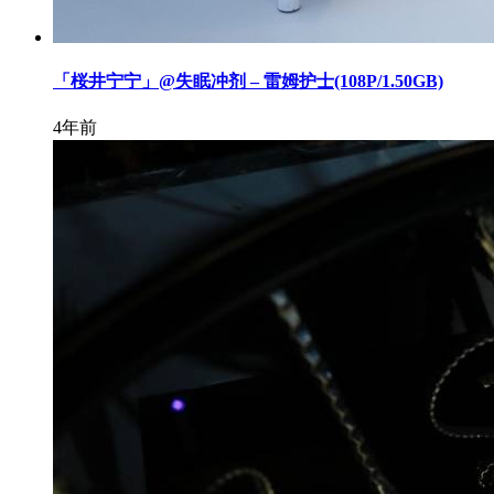
「桜井宁宁」@失眠冲剂 – 雷姆护士(108P/1.50GB)
4年前