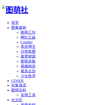
首页
图毒森林
图萌工坊
网红正妹
Cosplay
美丝博主
日韩套图
森萝财团
图萌选集
视频精选
紧急企划
少女秩序
COSER
合集放流
图萌百科
实用工具
次元区
画师专辑