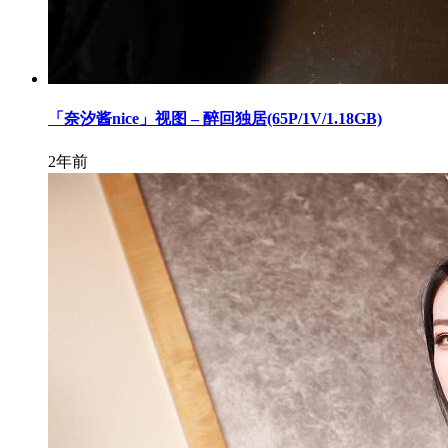
「奈汐酱nice」视图 – 醉回独居(65P/1V/1.18GB)
2年前