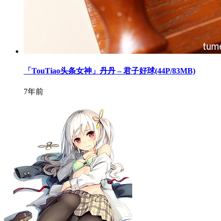
「TouTiao头条女神」丹丹 – 君子好球(44P/83MB)
7年前