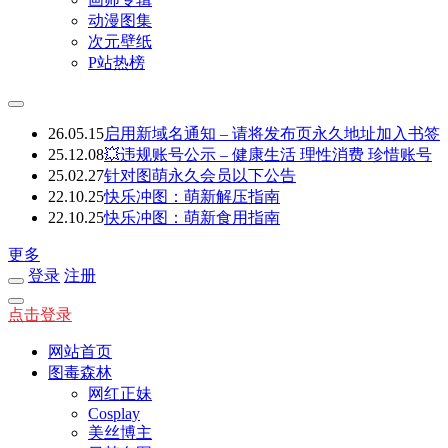
动漫图集
次元壁纸
P站热榜
26.05.15
启用新域名通知 – 请将发布页永久地址加入书签
25.12.08
💥违规账号公示 – 健康生活 理性消费 珍惜账号
25.02.27
针对图萌永久会员以下公告
22.10.25
快乐冲图：萌新解压指南
22.10.25
快乐冲图：萌新食用指南
更多
登录
注册
点击登录
网站首页
图毒森林
网红正妹
Cosplay
美丝博主