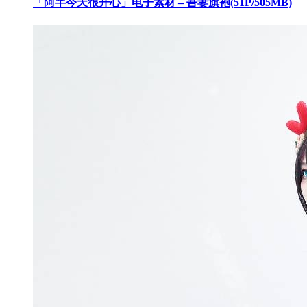
「阿半今天很开心」电子素材 – 吾妻旗袍(51P/505MB)