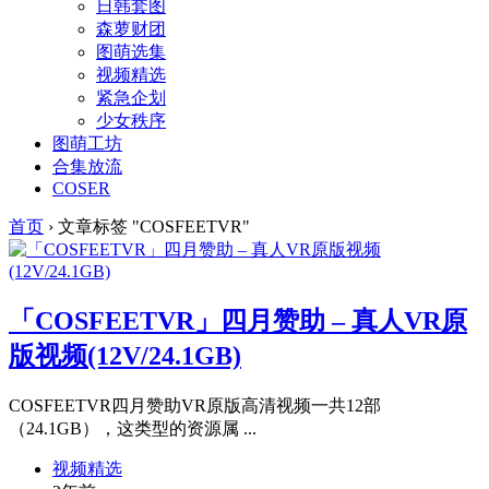
日韩套图
森萝财团
图萌选集
视频精选
紧急企划
少女秩序
图萌工坊
合集放流
COSER
首页
›
文章标签 "COSFEETVR"
「COSFEETVR」四月赞助 – 真人VR原
版视频(12V/24.1GB)
COSFEETVR四月赞助VR原版高清视频一共12部
（24.1GB），这类型的资源属 ...
视频精选