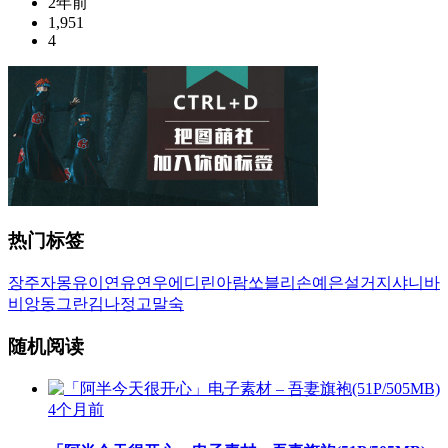
2年前
1,951
4
热门标签
장주
자몽
유이
연유
연우
에디린
아람
쏘블리
손예은
설거지
샤니
바
비앙
동그란
김나정
고말숙
随机阅读
4个月前