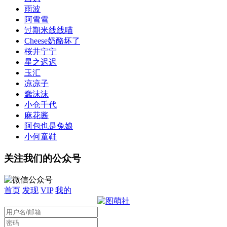
雨波
阿雪雪
过期米线线喵
Cheese奶酪坏了
桜井宁宁
星之迟迟
玉汇
凉凉子
蠢沫沫
小仓千代
麻花酱
阿包也是兔娘
小何童鞋
关注我们的公众号
首页
发现
VIP
我的