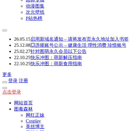
动漫图集
次元壁纸
P站热榜
26.05.15
启用新域名通知 – 请将发布页永久地址加入书签
25.12.08
💥违规账号公示 – 健康生活 理性消费 珍惜账号
25.02.27
针对图萌永久会员以下公告
22.10.25
快乐冲图：萌新解压指南
22.10.25
快乐冲图：萌新食用指南
更多
登录
注册
点击登录
网站首页
图毒森林
网红正妹
Cosplay
美丝博主