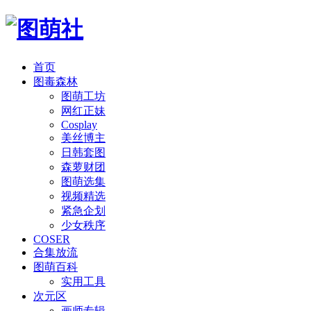
首页
图毒森林
图萌工坊
网红正妹
Cosplay
美丝博主
日韩套图
森萝财团
图萌选集
视频精选
紧急企划
少女秩序
COSER
合集放流
图萌百科
实用工具
次元区
画师专辑